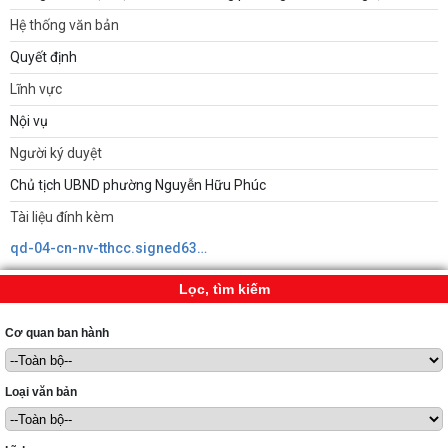
Hệ thống văn bản
Quyết định
Lĩnh vực
Nội vụ
Người ký duyệt
Chủ tịch UBND phường Nguyễn Hữu Phúc
Tài liệu đính kèm
qd-04-cn-nv-tthcc.signed638984713361404276.pdf
Lọc, tìm kiếm
Cơ quan ban hành
Loại văn bản