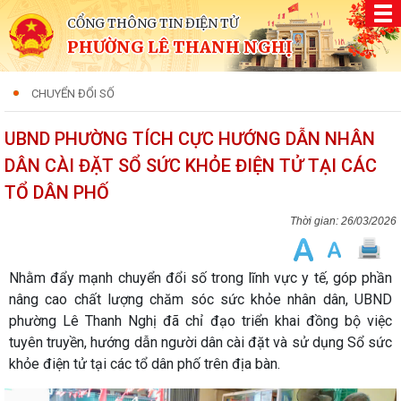
CỔNG THÔNG TIN ĐIỆN TỬ
PHƯỜNG LÊ THANH NGHỊ
CHUYỂN ĐỔI SỐ
UBND PHƯỜNG TÍCH CỰC HƯỚNG DẪN NHÂN
DÂN CÀI ĐẶT SỔ SỨC KHỎE ĐIỆN TỬ TẠI CÁC
TỔ DÂN PHỐ
26/03/2026
Nhằm đẩy mạnh chuyển đổi số trong lĩnh vực y tế, góp phần
nâng cao chất lượng chăm sóc sức khỏe nhân dân, UBND
phường Lê Thanh Nghị đã chỉ đạo triển khai đồng bộ việc
tuyên truyền, hướng dẫn người dân cài đặt và sử dụng Sổ sức
khỏe điện tử tại các tổ dân phố trên địa bàn.