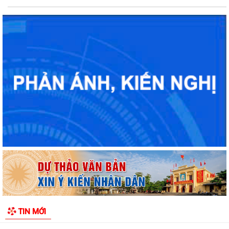
Tuyển chọn thực sinh nam đi thực tập kỹ thuật tại Nhật Bản (Tháng
8/2026)
Rút ngắn thời gian giải quyết 7 thủ tục hộ kinh doanh
Lãnh đạo Sở Nội vụ Hải Phòng đối thoại với 130 doanh nghiệp
Hải Phòng giảm thời gian giải quyết từ 50% trở lên hơn 1.900 thủ tục
hành chính
TIN MỚI
Giữ 'lửa' nhân lực cấp xã