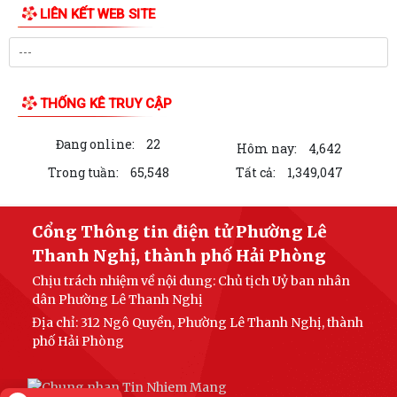
DUY TRÌ XỬ LÝ THƯỜNG XUYÊN, KIÊN QUYẾT KHÔNG ĐỂ TÁI LẤN
CHIẾM LÒNG ĐƯỜNG, VỈA HÈ
PHƯỜNG LÊ THANH NGHỊ: LAN TỎA HIỆU QUẢ TỪ MÔ HÌNH "NGÀY
THỨ TƯ KHÔNG HẸN" VÀ "NGÀY THỨ NĂM SẺ CHIA"
CHỦ ĐỘNG PHÒNG, CHỐNG BỆNH SỐT XUẤT HUYẾT
ĐẨY MẠNH TUYÊN TRUYỀN CÔNG TÁC DÂN SỐ TRONG TÌNH HÌNH MỚI
BAN THƯỜNG VỤ ĐẢNG ỦY PHƯỜNG LÊ THANH NGHỊ XEM XÉT, CHO Ý
KIẾN ĐỐI VỚI NHIỀU NỘI DUNG TRỌNG TÂM VỀ...
Nghị quyết Về di dời cư dân kết hợp với chỉnh trang đô thị và cải tạo,
LIÊN KẾT WEB SITE
xây dựng lại chung cư cũ,...
Nghị quyết Sửa đổi, bổ sung bảng giá đất lần đầu trên địa bàn thành
phố tại Nghị quyết số...
THỐNG KÊ TRUY CẬP
Nghị quyết Về việc thông qua điều chỉnh, bổ sung danh mục các dự án,
công trình phải thu hồi đất...