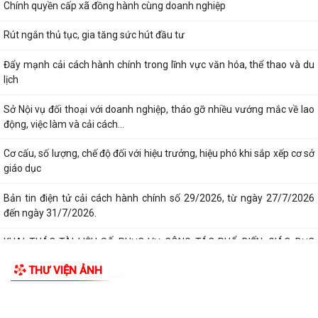
Chính quyền cấp xã đồng hành cùng doanh nghiệp
Rút ngắn thủ tục, gia tăng sức hút đầu tư
Đẩy mạnh cải cách hành chính trong lĩnh vực văn hóa, thể thao và du
lịch
Sở Nội vụ đối thoại với doanh nghiệp, tháo gỡ nhiều vướng mắc về lao
động, việc làm và cải cách...
Cơ cấu, số lượng, chế độ đối với hiệu trưởng, hiệu phó khi sắp xếp cơ sở
giáo dục
Bản tin điện tử cải cách hành chính số 29/2026, từ ngày 27/7/2026
đến ngày 31/7/2026.
KHAI THÁC TÀI LIỆU SỐ PHỤC VỤ CÔNG TÁC PHỔ BIẾN, GIÁO DỤC
PHÁP LUẬT VÀ CHATBOX AI TRỢ GIÚP PHÁP LUẬT
THƯ VIỆN ẢNH
BIỂU DƯƠNG HÀNH ĐỘNG ĐẸP: NHẶT ĐƯỢC CỦA RƠI, TRẢ LẠI NGƯỜI
ĐÁNH MẤT