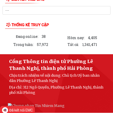
THỐNG KÊ TRUY CẬP
Đang online:
38
Hôm nay:
4,405
Trong tuần:
57,972
Tất cả:
1,341,471
Cổng Thông tin điện tử Phường Lê
Thanh Nghị, thành phố Hải Phòng
Chịu trách nhiệm về nội dung: Chủ tịch Uỷ ban nhân
dân Phường Lê Thanh Nghị
Địa chỉ: 312 Ngô Quyền, Phường Lê Thanh Nghị, thành
phố Hải Phòng
Đã kết nối EMC