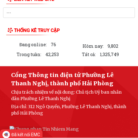
THỐNG KÊ TRUY CẬP
Đang online:
76
Hôm nay:
9,802
Trong tuần:
42,253
Tất cả:
1,325,749
Cổng Thông tin điện tử Phường Lê
Thanh Nghị, thành phố Hải Phòng
Chịu trách nhiệm về nội dung: Chủ tịch Uỷ ban nhân
dân Phường Lê Thanh Nghị
Địa chỉ: 312 Ngô Quyền, Phường Lê Thanh Nghị, thành
phố Hải Phòng
Đã kết nối EMC