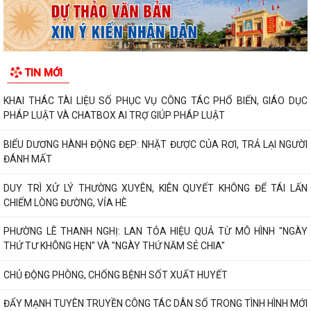
TIN MỚI
KHAI THÁC TÀI LIỆU SỐ PHỤC VỤ CÔNG TÁC PHỔ BIẾN, GIÁO DỤC
PHÁP LUẬT VÀ CHATBOX AI TRỢ GIÚP PHÁP LUẬT
BIỂU DƯƠNG HÀNH ĐỘNG ĐẸP: NHẶT ĐƯỢC CỦA RƠI, TRẢ LẠI NGƯỜI
ĐÁNH MẤT
DUY TRÌ XỬ LÝ THƯỜNG XUYÊN, KIÊN QUYẾT KHÔNG ĐỂ TÁI LẤN
CHIẾM LÒNG ĐƯỜNG, VỈA HÈ
PHƯỜNG LÊ THANH NGHỊ: LAN TỎA HIỆU QUẢ TỪ MÔ HÌNH "NGÀY
THỨ TƯ KHÔNG HẸN" VÀ "NGÀY THỨ NĂM SẺ CHIA"
CHỦ ĐỘNG PHÒNG, CHỐNG BỆNH SỐT XUẤT HUYẾT
ĐẨY MẠNH TUYÊN TRUYỀN CÔNG TÁC DÂN SỐ TRONG TÌNH HÌNH MỚI