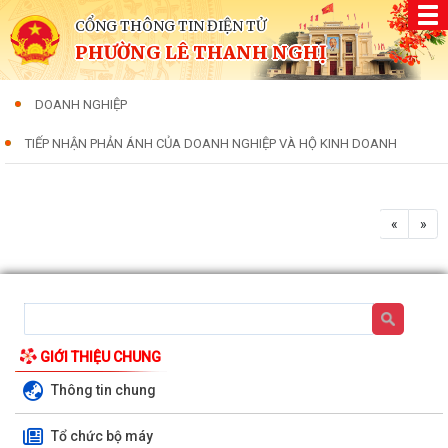
CỔNG THÔNG TIN ĐIỆN TỬ
PHƯỜNG LÊ THANH NGHỊ
DOANH NGHIỆP
TIẾP NHẬN PHẢN ÁNH CỦA DOANH NGHIỆP VÀ HỘ KINH DOANH
«
»
GIỚI THIỆU CHUNG
Thông tin chung
Tổ chức bộ máy