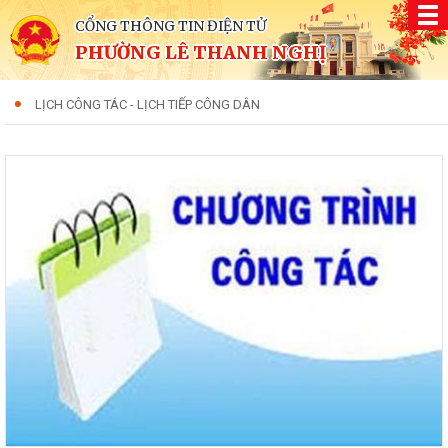
CỔNG THÔNG TIN ĐIỆN TỬ
PHƯỜNG LÊ THANH NGHỊ
LỊCH CÔNG TÁC - LỊCH TIẾP CÔNG DÂN