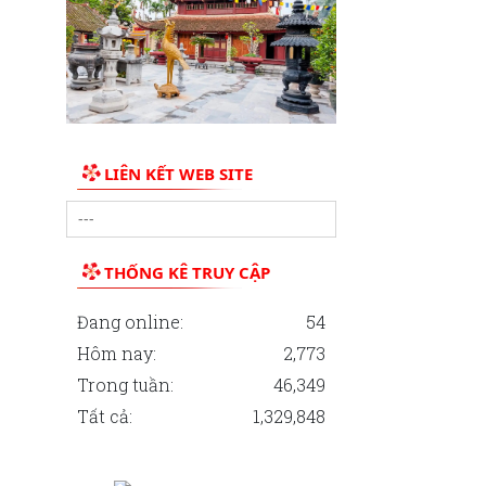
ĐẨY MẠNH TUYÊN TRUYỀN CÔNG
TÁC DÂN SỐ TRONG TÌNH HÌNH
MỚI
LIÊN KẾT WEB SITE
THỐNG KÊ TRUY CẬP
Đang online:
54
Hôm nay:
2,773
Trong tuần:
46,349
Tất cả:
1,329,848