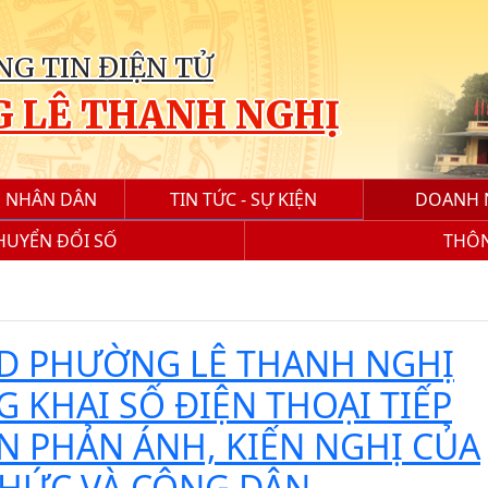
G TIN ĐIỆN TỬ
 LÊ THANH NGHỊ
ẾN NHÂN DÂN
TIN TỨC - SỰ KIỆN
DOANH 
CHUYỂN ĐỔI SỐ
THÔN
D PHƯỜNG LÊ THANH NGHỊ
 KHAI SỐ ĐIỆN THOẠI TIẾP
N PHẢN ÁNH, KIẾN NGHỊ CỦA
CHỨC VÀ CÔNG DÂN