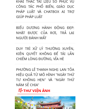
KHAI THÁC TÀI LIỆU SỐ PHỤC VỤ
CÔNG TÁC PHỔ BIẾN, GIÁO DỤC
PHÁP LUẬT VÀ CHATBOX AI TRỢ
GIÚP PHÁP LUẬT
BIỂU DƯƠNG HÀNH ĐỘNG ĐẸP:
NHẶT ĐƯỢC CỦA RƠI, TRẢ LẠI
NGƯỜI ĐÁNH MẤT
DUY TRÌ XỬ LÝ THƯỜNG XUYÊN,
KIÊN QUYẾT KHÔNG ĐỂ TÁI LẤN
CHIẾM LÒNG ĐƯỜNG, VỈA HÈ
PHƯỜNG LÊ THANH NGHỊ: LAN TỎA
HIỆU QUẢ TỪ MÔ HÌNH "NGÀY THỨ
TƯ KHÔNG HẸN" VÀ "NGÀY THỨ
NĂM SẺ CHIA"
THƯ VIỆN ẢNH
CHỦ ĐỘNG PHÒNG, CHỐNG BỆNH
SỐT XUẤT HUYẾT