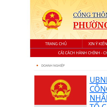
CỔNG THÔN
PHƯỜNG
TRANG CHỦ
XIN Ý KI
CẢI CÁCH HÀNH CHÍNH - 
DOANH NGHIỆP
UBN
CÔNG
NHẬ
TỔ 