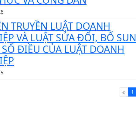
26
ÊN TRUYỀN LUẬT DOANH
ỆP VÀ LUẬT SỬA ĐỔI, BỔ SU
 SỐ ĐIỀU CỦA LUẬT DOANH
IỆP
25
«
1