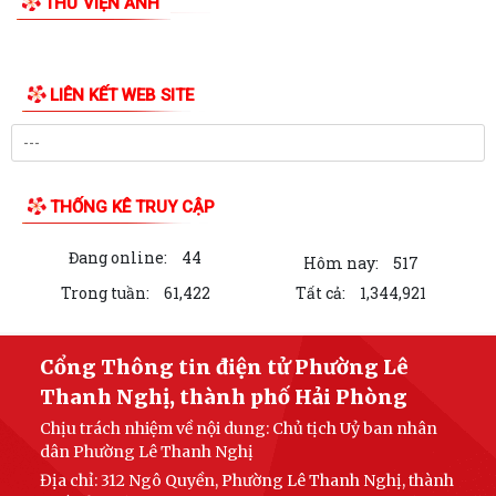
THƯ VIỆN ẢNH
LIÊN KẾT WEB SITE