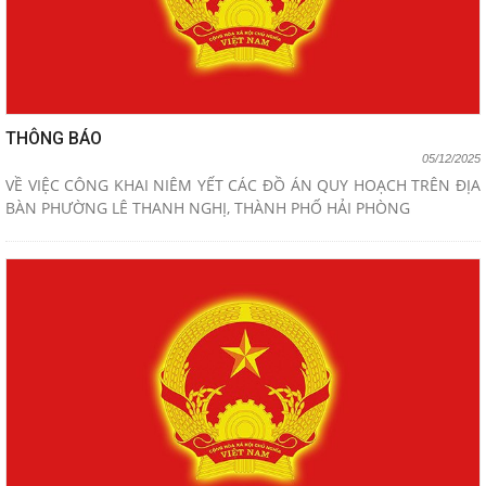
THÔNG BÁO
05/12/2025
VỀ VIỆC CÔNG KHAI NIÊM YẾT CÁC ĐỒ ÁN QUY HOẠCH TRÊN ĐỊA
BÀN PHƯỜNG LÊ THANH NGHỊ, THÀNH PHỐ HẢI PHÒNG