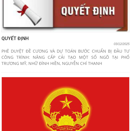
QUYẾT ĐỊNH
03/12/2025
PHÊ DUYỆT ĐỀ CƯƠNG VÀ DỰ TOÁN BƯỚC CHUẨN BỊ ĐẦU TƯ
CÔNG TRÌNH: NÂNG CẤP CẢI TẠO MỘT SỐ NGÕ TẠI PHỐ
TRƯƠNG MỸ, NHỮ ĐÌNH HIỀN, NGUYỄN CHÍ THANH