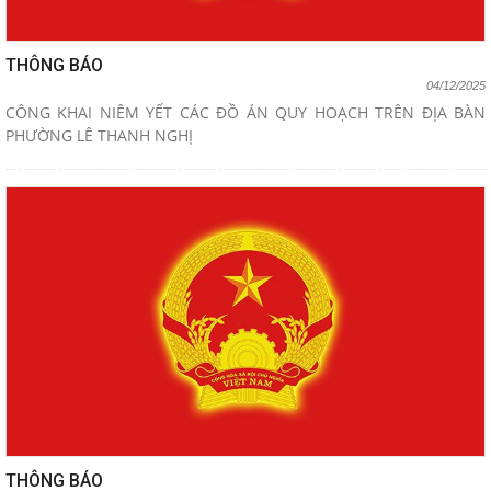
THÔNG BÁO
04/12/2025
CÔNG KHAI NIÊM YẾT CÁC ĐỒ ÁN QUY HOẠCH TRÊN ĐỊA BÀN
PHƯỜNG LÊ THANH NGHỊ
THÔNG BÁO