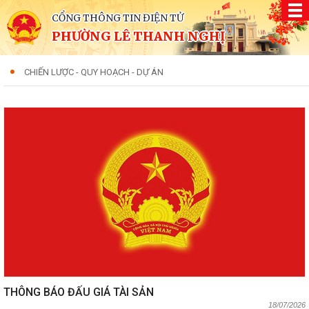
CỔNG THÔNG TIN ĐIỆN TỬ
PHƯỜNG LÊ THANH NGHỊ
CHIẾN LƯỢC - QUY HOẠCH - DỰ ÁN
THÔNG BÁO ĐẤU GIÁ TÀI SẢN
18/07/2026