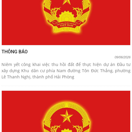
THÔNG BÁO
09/06/2026
Niêm yết công khai việc thu hồi đất để thực hiện dự án Đầu tư
xây dựng Khu dân cư phía Nam đường Tôn Đức Thắng, phường
Lê Thanh Nghị, thành phố Hải Phòng