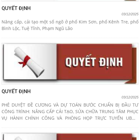
QUYẾT ĐỊNH
03/12/2025
Nâng cấp, cải tạo một số ngõ ở phố Kim Sơn, phố Kênh Tre, phố
Bình Lộc, Tuệ Tĩnh, Phạm Ngũ Lão
QUYẾT ĐỊNH
03/12/2025
PHÊ DUYỆT ĐỀ CƯƠNG VÀ DỰ TOÁN BƯỚC CHUẨN BỊ ĐẦU TƯ
CÔNG TRÌNH: NÂNG CẤP CẢI TẠO, SỬA CHỮA TRUNG TÂM PHỤC
VỤ HÀNH CHÍNH CÔNG VÀ PHÒNG HỌP TRỰC TUYẾN UBND
PHƯỜNG LÊ THANH NGHỊ