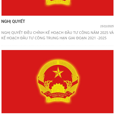
NGHỊ QUYẾT
15/11/2025
NGHỊ QUYẾT ĐIỀU CHỈNH KẾ HOẠCH ĐẦU TƯ CÔNG NĂM 2025 VÀ
KẾ HOẠCH ĐẦU TƯ CÔNG TRUNG HẠN GIAI ĐOẠN 2021 -2025