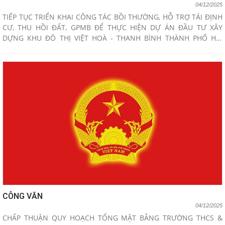
04/12/2025
TIẾP TỤC TRIỂN KHAI CÔNG TÁC BỒI THƯỜNG, HỖ TRỢ TÁI ĐỊNH
CƯ, THU HỒI ĐẤT, GPMB ĐỂ THỰC HIỆN DỰ ÁN ĐẦU TƯ XÂY
DỰNG KHU ĐÔ THỊ VIỆT HOÀ - THANH BÌNH THÀNH PHỐ HẢI
DƯƠNG ( NAY LÀ THÀNH PHỐ HẢI PHÒNG)
CÔNG VĂN
04/12/2025
CHẤP THUẬN QUY HOẠCH TỔNG MẶT BẰNG TRƯỜNG THCS &