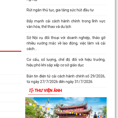
Rút ngắn thủ tục, gia tăng sức hút đầu tư
Đẩy mạnh cải cách hành chính trong lĩnh vực
văn hóa, thể thao và du lịch
Sở Nội vụ đối thoại với doanh nghiệp, tháo gỡ
nhiều vướng mắc về lao động, việc làm và cải
cách...
Cơ cấu, số lượng, chế độ đối với hiệu trưởng,
hiệu phó khi sắp xếp cơ sở giáo dục
Bản tin điện tử cải cách hành chính số 29/2026,
từ ngày 27/7/2026 đến ngày 31/7/2026.
THƯ VIỆN ẢNH
KHAI THÁC TÀI LIỆU SỐ PHỤC VỤ CÔNG TÁC
PHỔ BIẾN, GIÁO DỤC PHÁP LUẬT VÀ CHATBOX
AI TRỢ GIÚP PHÁP LUẬT
BIỂU DƯƠNG HÀNH ĐỘNG ĐẸP: NHẶT ĐƯỢC