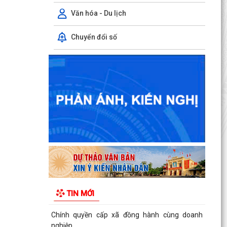
Văn hóa - Du lịch
Chuyển đổi số
Tuyển chọn thực sinh nam đi thực tập kỹ thuật
tại Nhật Bản (Tháng 8/2026)
Rút ngắn thời gian giải quyết 7 thủ tục hộ kinh
doanh
Lãnh đạo Sở Nội vụ Hải Phòng đối thoại với 130
doanh nghiệp
Hải Phòng giảm thời gian giải quyết từ 50% trở
lên hơn 1.900 thủ tục hành chính
TIN MỚI
Giữ 'lửa' nhân lực cấp xã
Chính quyền cấp xã đồng hành cùng doanh
nghiệp