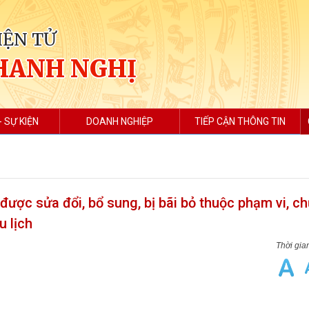
IỆN TỬ
HANH NGHỊ
- SỰ KIỆN
DOANH NGHIỆP
TIẾP CẬN THÔNG TIN
được sửa đổi, bổ sung, bị bãi bỏ thuộc phạm vi, c
u lịch