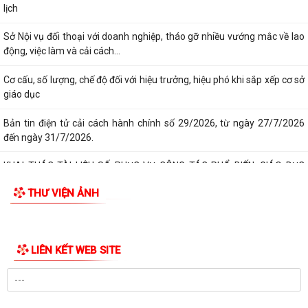
lịch
Sở Nội vụ đối thoại với doanh nghiệp, tháo gỡ nhiều vướng mắc về lao
động, việc làm và cải cách...
Cơ cấu, số lượng, chế độ đối với hiệu trưởng, hiệu phó khi sắp xếp cơ sở
giáo dục
Bản tin điện tử cải cách hành chính số 29/2026, từ ngày 27/7/2026
đến ngày 31/7/2026.
KHAI THÁC TÀI LIỆU SỐ PHỤC VỤ CÔNG TÁC PHỔ BIẾN, GIÁO DỤC
PHÁP LUẬT VÀ CHATBOX AI TRỢ GIÚP PHÁP LUẬT
THƯ VIỆN ẢNH
BIỂU DƯƠNG HÀNH ĐỘNG ĐẸP: NHẶT ĐƯỢC CỦA RƠI, TRẢ LẠI NGƯỜI
ĐÁNH MẤT
LIÊN KẾT WEB SITE
DUY TRÌ XỬ LÝ THƯỜNG XUYÊN, KIÊN QUYẾT KHÔNG ĐỂ TÁI LẤN
CHIẾM LÒNG ĐƯỜNG, VỈA HÈ
PHƯỜNG LÊ THANH NGHỊ: LAN TỎA HIỆU QUẢ TỪ MÔ HÌNH "NGÀY