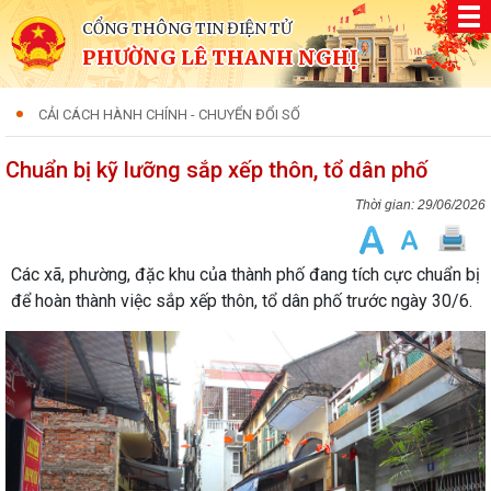
CỔNG THÔNG TIN ĐIỆN TỬ
PHƯỜNG LÊ THANH NGHỊ
CẢI CÁCH HÀNH CHÍNH - CHUYỂN ĐỔI SỐ
Chuẩn bị kỹ lưỡng sắp xếp thôn, tổ dân phố
29/06/2026
Các xã, phường, đặc khu của thành phố đang tích cực chuẩn bị
để hoàn thành việc sắp xếp thôn, tổ dân phố trước ngày 30/6.