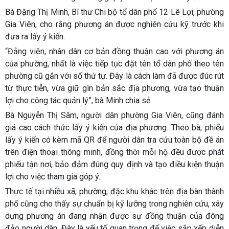
Bà Đặng Thị Minh, Bí thư Chi bộ tổ dân phố 12 Lê Lợi, phường
Gia Viên, cho rằng phương án được nghiên cứu kỹ trước khi
đưa ra lấy ý kiến.
“Đảng viên, nhân dân cơ bản đồng thuận cao với phương án
của phường, nhất là việc tiếp tục đặt tên tổ dân phố theo tên
phường cũ gắn với số thứ tự. Đây là cách làm đã được đúc rút
từ thực tiễn, vừa giữ gìn bản sắc địa phương, vừa tạo thuận
lợi cho công tác quản lý”, bà Minh chia sẻ.
Bà Nguyễn Thị Sâm, người dân phường Gia Viên, cũng đánh
giá cao cách thức lấy ý kiến của địa phương. Theo bà, phiếu
lấy ý kiến có kèm mã QR để người dân tra cứu toàn bộ đề án
trên điện thoại thông minh, đồng thời mỗi hộ đều được phát
phiếu tận nơi, bảo đảm đúng quy định và tạo điều kiện thuận
lợi cho việc tham gia góp ý.
Thực tế tại nhiều xã, phường, đặc khu khác trên địa bàn thành
phố cũng cho thấy sự chuẩn bị kỹ lưỡng trong nghiên cứu, xây
dựng phương án đang nhận được sự đồng thuận của đông
đảo người dân. Đây là yếu tố quan trọng để việc sắp xếp diễn