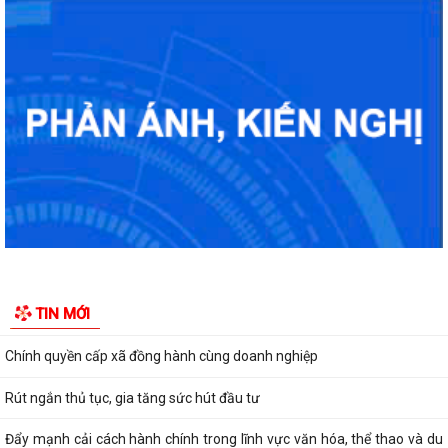
Tuyển chọn thực sinh nam đi thực tập kỹ thuật tại Nhật Bản (Tháng
8/2026)
Rút ngắn thời gian giải quyết 7 thủ tục hộ kinh doanh
Lãnh đạo Sở Nội vụ Hải Phòng đối thoại với 130 doanh nghiệp
Hải Phòng giảm thời gian giải quyết từ 50% trở lên hơn 1.900 thủ tục
hành chính
TIN MỚI
Giữ 'lửa' nhân lực cấp xã
Chính quyền cấp xã đồng hành cùng doanh nghiệp
Rút ngắn thủ tục, gia tăng sức hút đầu tư
Đẩy mạnh cải cách hành chính trong lĩnh vực văn hóa, thể thao và du