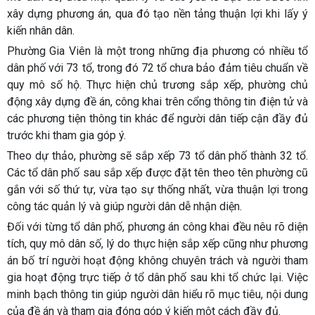
xây dựng phương án, qua đó tạo nền tảng thuận lợi khi lấy ý
kiến nhân dân.
Phường Gia Viên là một trong những địa phương có nhiều tổ
dân phố với 73 tổ, trong đó 72 tổ chưa bảo đảm tiêu chuẩn về
quy mô số hộ. Thực hiện chủ trương sắp xếp, phường chủ
động xây dựng đề án, công khai trên cổng thông tin điện tử và
các phương tiện thông tin khác để người dân tiếp cận đầy đủ
trước khi tham gia góp ý.
Theo dự thảo, phường sẽ sắp xếp 73 tổ dân phố thành 32 tổ.
Các tổ dân phố sau sắp xếp được đặt tên theo tên phường cũ
gắn với số thứ tự, vừa tạo sự thống nhất, vừa thuận lợi trong
công tác quản lý và giúp người dân dễ nhận diện.
Đối với từng tổ dân phố, phương án công khai đều nêu rõ diện
tích, quy mô dân số, lý do thực hiện sắp xếp cũng như phương
án bố trí người hoạt động không chuyên trách và người tham
gia hoạt động trực tiếp ở tổ dân phố sau khi tổ chức lại. Việc
minh bạch thông tin giúp người dân hiểu rõ mục tiêu, nội dung
của đề án và tham gia đóng góp ý kiến một cách đầy đủ.