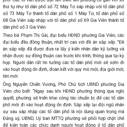
thứ tự như tổ dân phố số 72 Máy Tơ sáp nhập với tổ dân phố
số 73 Máy Tơ thành tổ dân phố số 1 Máy Tơ, tổ dân phố số
68 Gia Viên sáp nhập với tổ dân phố số 69 Gia Viên thành tổ
dân phố số 3 Gia Viên.
Theo bà Phạm Thị Gái, đại biểu HĐND phường Gia Viên, các
đại biểu đều đồng thuận, nhất trí cao với đề án sắp xếp. "Đề
án sắp xếp đã được đưa ra lấy ý kiến nhân dân kỹ lưỡng và
nhận được sự đồng thuận cao trước khi trình, thông qua tại kỳ
họp. Người dân rất tin tưởng các tổ dân phố mới sẽ sớm đi
vào hoạt động ổn định, đoàn kết với quy mô mới, địa giới mới,
tên mới.
Ông Nguyễn Chiến Vương, Phó Chủ tịch UBND phường Gia
Viên cho biết: “Ngay sau khi HĐND phường thông qua nghị
quyết, phường sẽ triển khai công tác chuẩn bị để các tổ dân
phố mới đi vào hoạt động ổn định. Sắp xếp lại đội ngũ nhân
sự sau sáp nhập các tổ dân phố là nội dung quan trọng mà
Đảng uỷ, UBND, Uỷ ban MTTQ phường sẽ phối hợp chặt chẽ
để kiện toàn các chức danh người hoạt động ở tổ dân phố