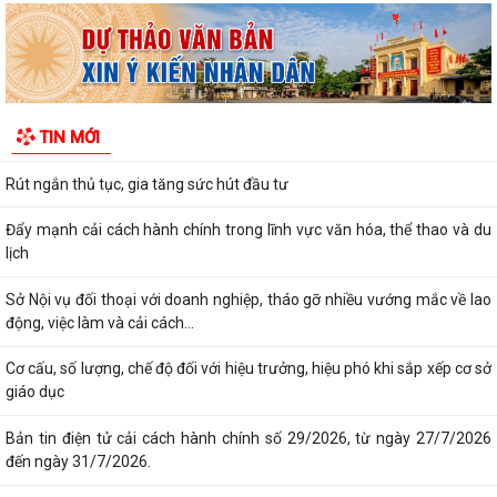
Hải Phòng giảm thời gian giải quyết từ 50% trở lên hơn 1.900 thủ tục
hành chính
Giữ 'lửa' nhân lực cấp xã
TIN MỚI
Chính quyền cấp xã đồng hành cùng doanh nghiệp
Rút ngắn thủ tục, gia tăng sức hút đầu tư
Đẩy mạnh cải cách hành chính trong lĩnh vực văn hóa, thể thao và du
lịch
Sở Nội vụ đối thoại với doanh nghiệp, tháo gỡ nhiều vướng mắc về lao
động, việc làm và cải cách...
Cơ cấu, số lượng, chế độ đối với hiệu trưởng, hiệu phó khi sắp xếp cơ sở
giáo dục
Bản tin điện tử cải cách hành chính số 29/2026, từ ngày 27/7/2026
đến ngày 31/7/2026.