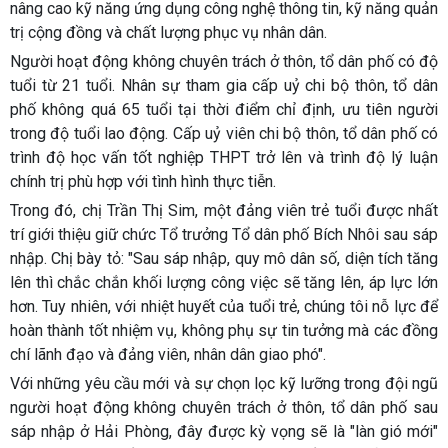
nâng cao kỹ năng ứng dụng công nghệ thông tin, kỹ năng quản
trị cộng đồng và chất lượng phục vụ nhân dân.
Người hoạt động không chuyên trách ở thôn, tổ dân phố có độ
tuổi từ 21 tuổi. Nhân sự tham gia cấp uỷ chi bộ thôn, tổ dân
phố không quá 65 tuổi tại thời điểm chỉ định, ưu tiên người
trong độ tuổi lao động. Cấp uỷ viên chi bộ thôn, tổ dân phố có
trình độ học vấn tốt nghiệp THPT trở lên và trình độ lý luận
chính trị phù hợp với tình hình thực tiễn.
Trong đó, chị Trần Thị Sim, một đảng viên trẻ tuổi được nhất
trí giới thiệu giữ chức Tổ trưởng Tổ dân phố Bích Nhôi sau sáp
nhập. Chị bày tỏ: "Sau sáp nhập, quy mô dân số, diện tích tăng
lên thì chắc chắn khối lượng công việc sẽ tăng lên, áp lực lớn
hơn. Tuy nhiên, với nhiệt huyết của tuổi trẻ, chúng tôi nỗ lực để
hoàn thành tốt nhiệm vụ, không phụ sự tin tưởng mà các đồng
chí lãnh đạo và đảng viên, nhân dân giao phó".
Với những yêu cầu mới và sự chọn lọc kỹ lưỡng trong đội ngũ
người hoạt động không chuyên trách ở thôn, tổ dân phố sau
sáp nhập ở Hải Phòng, đây được kỳ vọng sẽ là "làn gió mới"