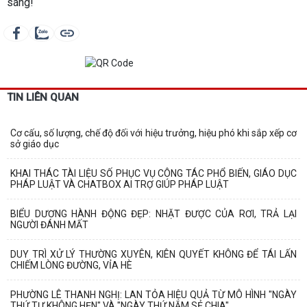
sáng!
TIN LIÊN QUAN
Cơ cấu, số lượng, chế độ đối với hiệu trưởng, hiệu phó khi sắp xếp cơ
sở giáo dục
KHAI THÁC TÀI LIỆU SỐ PHỤC VỤ CÔNG TÁC PHỔ BIẾN, GIÁO DỤC
PHÁP LUẬT VÀ CHATBOX AI TRỢ GIÚP PHÁP LUẬT
BIỂU DƯƠNG HÀNH ĐỘNG ĐẸP: NHẶT ĐƯỢC CỦA RƠI, TRẢ LẠI
NGƯỜI ĐÁNH MẤT
DUY TRÌ XỬ LÝ THƯỜNG XUYÊN, KIÊN QUYẾT KHÔNG ĐỂ TÁI LẤN
CHIẾM LÒNG ĐƯỜNG, VỈA HÈ
PHƯỜNG LÊ THANH NGHỊ: LAN TỎA HIỆU QUẢ TỪ MÔ HÌNH "NGÀY
THỨ TƯ KHÔNG HẸN" VÀ "NGÀY THỨ NĂM SẺ CHIA"