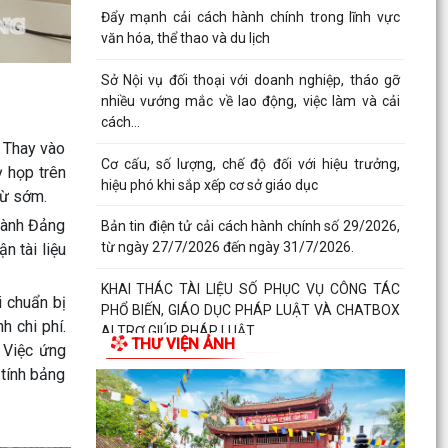
Đẩy mạnh cải cách hành chính trong lĩnh vực
văn hóa, thể thao và du lịch
Sở Nội vụ đối thoại với doanh nghiệp, tháo gỡ
nhiều vướng mắc về lao động, việc làm và cải
cách...
. Thay vào
Cơ cấu, số lượng, chế độ đối với hiệu trưởng,
ỳ họp trên
hiệu phó khi sắp xếp cơ sở giáo dục
từ sớm.
 hành Đảng
Bản tin điện tử cải cách hành chính số 29/2026,
từ ngày 27/7/2026 đến ngày 31/7/2026.
n tài liệu
KHAI THÁC TÀI LIỆU SỐ PHỤC VỤ CÔNG TÁC
 chuẩn bị
PHỔ BIẾN, GIÁO DỤC PHÁP LUẬT VÀ CHATBOX
h chi phí.
AI TRỢ GIÚP PHÁP LUẬT
THƯ VIỆN ẢNH
 Việc ứng
BIỂU DƯƠNG HÀNH ĐỘNG ĐẸP: NHẶT ĐƯỢC
 tính bảng
CỦA RƠI, TRẢ LẠI NGƯỜI ĐÁNH MẤT
DUY TRÌ XỬ LÝ THƯỜNG XUYÊN, KIÊN QUYẾT