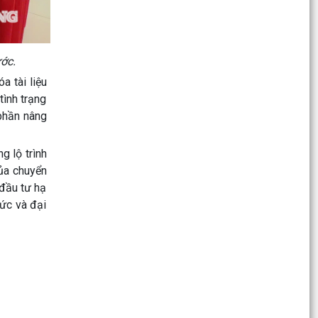
Nghị quyết Quy định tiêu chí đối với người nước
ngoài là chuyên gia, nhà khoa học, người có tài...
Nghị quyết Ban hành quy định nguyên tắc, tiêu
chí, định mức phân bổ vốn ngân sách thành
ớc.
phố; cơ...
a tài liệu
tình trạng
Nghị quyết Quy định chính sách hỗ trợ di dời
 phần nâng
khẩn cấp đối với các hộ gia đình, cá nhân đang
sử dụng...
g lộ trình
Nghị quyết Bãi bỏ Nghị quyết số 06/2016/NQ-
của chuyển
HĐND ngày 29/3/2016 của Hội đồng nhân dân
 đầu tư hạ
thành phố Hải...
ức và đại
Nghị quyết quy định mức miễn, giảm tiền thuê
đất đối với cơ sở thực hiện xã hội hóa và dự án
phi...
Nghị quyết quy định một số chế độ, định mức chi
tài chính bảo đảm hoạt động của Hội đồng nhân
dân...