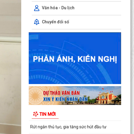
Văn hóa - Du lịch
Chuyển đổi số
Rút ngắn thời gian giải quyết 7 thủ tục hộ kinh
doanh
Lãnh đạo Sở Nội vụ Hải Phòng đối thoại với 130
doanh nghiệp
Hải Phòng giảm thời gian giải quyết từ 50% trở
lên hơn 1.900 thủ tục hành chính
Giữ 'lửa' nhân lực cấp xã
Chính quyền cấp xã đồng hành cùng doanh
TIN MỚI
nghiệp
Rút ngắn thủ tục, gia tăng sức hút đầu tư