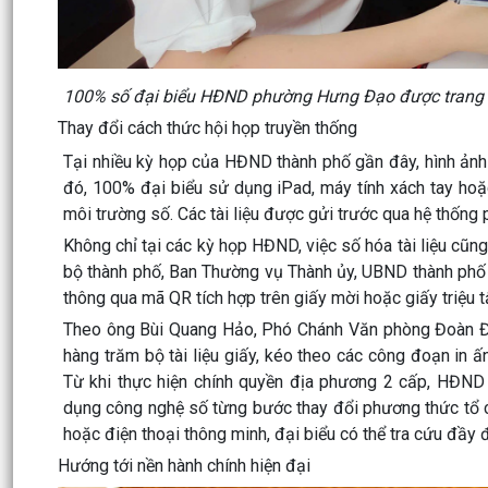
100% số đại biểu HĐND phường Hưng Đạo được trang bị
Thay đổi cách thức hội họp truyền thống
Tại nhiều kỳ họp của HĐND thành phố gần đây, hình ảnh 
đó, 100% đại biểu sử dụng iPad, máy tính xách tay hoặc 
môi trường số. Các tài liệu được gửi trước qua hệ thống
Không chỉ tại các kỳ họp HĐND, việc số hóa tài liệu cũn
bộ thành phố, Ban Thường vụ Thành ủy, UBND thành phố và 
thông qua mã QR tích hợp trên giấy mời hoặc giấy triệu t
Theo ông Bùi Quang Hảo, Phó Chánh Văn phòng Đoàn Đạ
hàng trăm bộ tài liệu giấy, kéo theo các công đoạn in ấn
Từ khi thực hiện chính quyền địa phương 2 cấp, HĐND
dụng công nghệ số từng bước thay đổi phương thức tổ chứ
hoặc điện thoại thông minh, đại biểu có thể tra cứu đầy đ
Hướng tới nền hành chính hiện đại