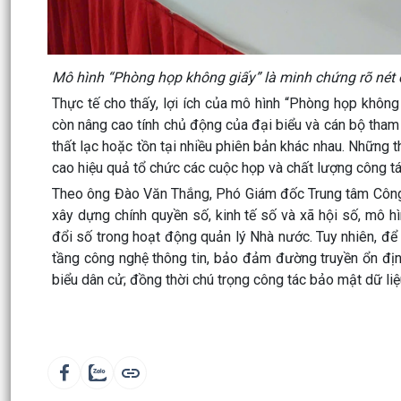
Mô hình “Phòng họp không giấy” là minh chứng rõ nét 
Thực tế cho thấy, lợi ích của mô hình “Phòng họp không g
còn nâng cao tính chủ động của đại biểu và cán bộ tham dự
thất lạc hoặc tồn tại nhiều phiên bản khác nhau. Những 
cao hiệu quả tổ chức các cuộc họp và chất lượng công tá
Theo ông Đào Văn Thắng, Phó Giám đốc Trung tâm Công n
xây dựng chính quyền số, kinh tế số và xã hội số, mô 
đổi số trong hoạt động quản lý Nhà nước. Tuy nhiên, để
tầng công nghệ thông tin, bảo đảm đường truyền ổn địn
biểu dân cử; đồng thời chú trọng công tác bảo mật dữ liệu