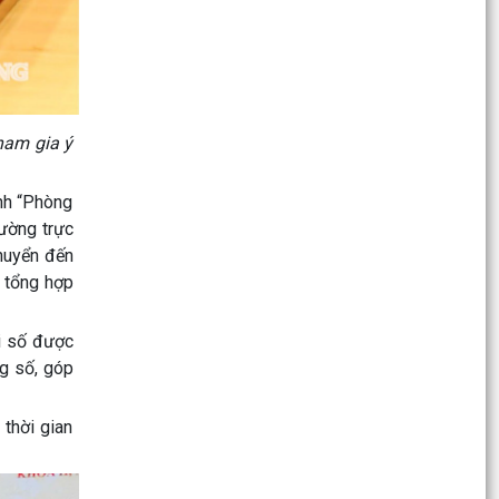
Nghị quyết Về việc thông qua điều chỉnh, bổ
sung danh mục các dự án, công trình phải thu
hồi đất...
Nghị quyết Điều chỉnh, bổ sung kế hoạch đầu tư
ham gia ý
công thành phố năm 2026 (lần 3)
nh “Phòng
Nghị quyết Về kết quả thực hiện kế hoạch phát
hường trực
triển kinh tế - xã hội 6 tháng đầu năm; nhiệm
chuyển đến
vụ,...
, tổng hợp
Nghị quyết Về chất vấn tại kỳ họp thứ 3 (kỳ họp
thường lệ giữa năm 2026) Hội đồng nhân dân
ổi số được
thành...
ng số, góp
Nghị quyết Quy định chính sách hỗ trợ đối với
người hoạt động không chuyên trách ở thôn, tổ
thời gian
dân phố...
Nghị quyết Quy định chính sách hỗ trợ đối với