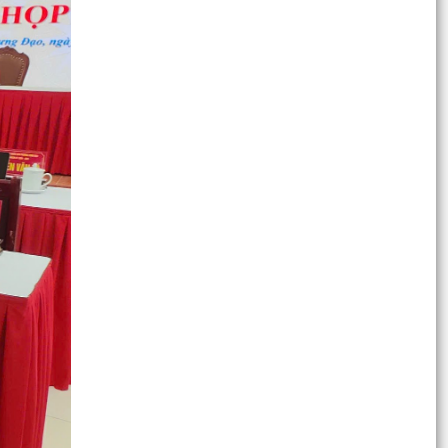
công chức, viên chức làm việc tại Bộ phận Một
cửa các...
Nghị quyết Quy định tiêu chí thành lập Đội dân
phòng và tiêu chí về số lượng thành viên Đội
dân...
Nghị quyết Quy định mức trợ cấp ngày công lao
động đối với người tham gia lực lượng xung
kích...
Nghị quyết Đặt tên đường, phố và công trình
công cộng trên địa bàn thành phố Hải Phòng
Nghị quyết Quy định mức thu phí, lệ phí thuộc
thẩm quyền của Hội đồng nhân dân thành phố
đối với...
Nghị quyết Quy định nội dung và mức chi thực
hiện Đề án “Xây dựng xã hội học tập giai đoạn...