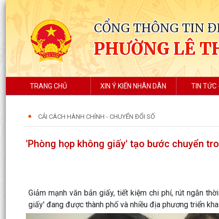
CỔNG THÔNG TIN Đ
PHƯỜNG LÊ T
TRANG CHỦ
XIN Ý KIẾN NHÂN DÂN
TIN TỨC 
CẢI CÁCH HÀNH CHÍNH - CHUYỂN ĐỔI SỐ
'Phòng họp không giấy' tạo bước chuyển tr
Giảm mạnh văn bản giấy, tiết kiệm chi phí, rút ngắn th
giấy' đang được thành phố và nhiều địa phương triển khai