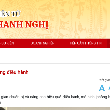
IỆN TỬ
HANH NGHỊ
- SỰ KIỆN
DOANH NGHIỆP
TIẾP CẬN THÔNG TIN
ong điều hành
ời gian chuẩn bị và nâng cao hiệu quả điều hành, mô hình 'phòng
.