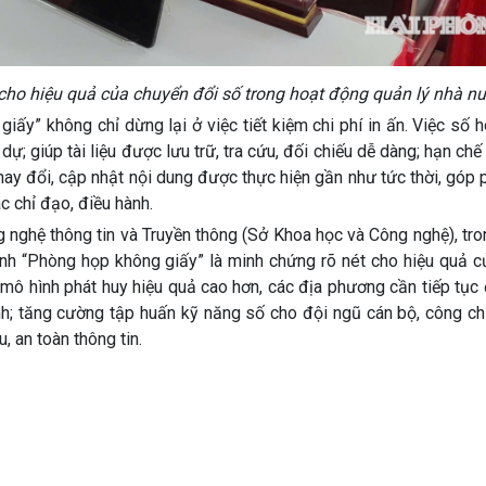
cho hiệu quả của chuyển đổi số trong hoạt động quản lý nhà nư
iấy” không chỉ dừng lại ở việc tiết kiệm chi phí in ấn. Việc số hó
; giúp tài liệu được lưu trữ, tra cứu, đối chiếu dễ dàng; hạn chế 
thay đổi, cập nhật nội dung được thực hiện gần như tức thời, góp
c chỉ đạo, điều hành.
ghệ thông tin và Truyền thông (Sở Khoa học và Công nghệ), tron
hình “Phòng họp không giấy” là minh chứng rõ nét cho hiệu quả 
 mô hình phát huy hiệu quả cao hơn, các địa phương cần tiếp tục
h; tăng cường tập huấn kỹ năng số cho đội ngũ cán bộ, công ch
, an toàn thông tin.