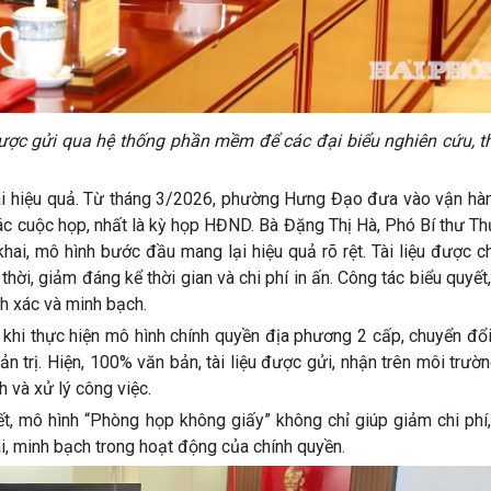
ược gửi qua hệ thống phần mềm để các đại biểu nghiên cứu, t
ai hiệu quả. Từ tháng 3/2026, phường Hưng Đạo đưa vào vận hà
ác cuộc họp, nhất là kỳ họp HĐND. Bà Đặng Thị Hà, Phó Bí thư T
hai, mô hình bước đầu mang lại hiệu quả rõ rệt. Tài liệu được 
thời, giảm đáng kể thời gian và chi phí in ấn. Công tác biểu quyết
h xác và minh bạch.
u khi thực hiện mô hình chính quyền địa phương 2 cấp, chuyển đ
n trị. Hiện, 100% văn bản, tài liệu được gửi, nhận trên môi trườ
 và xử lý công việc.
, mô hình “Phòng họp không giấy” không chỉ giúp giảm chi phí, 
ai, minh bạch trong hoạt động của chính quyền.