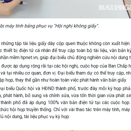
 máy tính bảng phục vụ "Hội nghị không giấy".
những tập tài liệu giấy dày cộp quen thuộc không còn xuất hiện
thiết bị điện tử cá nhân để truy cập toàn bộ tài liệu, văn bản k
 phần mềm hpnet.vn, giúp đại biểu chủ động nghiên cứu nội dung 
g được áp dụng rộng rãi tại các hội nghị, cuộc họp của Ban Chấp
tại nhiều cơ quan, đơn vị. Đại biểu tham dự có thể truy cập, nhậ
ập họp, thay thế gần như hoàn toàn việc phát hành văn bản giấy.
i biểu Quốc hội và HĐND thành phố, trước đây mỗi kỳ họp phải
, phát hành, bổ sung và chỉnh sửa, vừa tốn thời gian vừa phát sin
 thành phố đã áp dụng 100% văn bản điện tử tại các cuộc họp.
c hội họp truyền thống. Chỉ với vài thao tác trên máy tính, máy
ủ nội dung, tài liệu phục vụ kỳ họp.