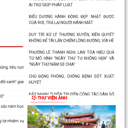
AI TRỢ GIÚP PHÁP LUẬT
BIỂU DƯƠNG HÀNH ĐỘNG ĐẸP: NHẶT ĐƯỢC
CỦA RƠI, TRẢ LẠI NGƯỜI ĐÁNH MẤT
DUY TRÌ XỬ LÝ THƯỜNG XUYÊN, KIÊN QUYẾT
KHÔNG ĐỂ TÁI LẤN CHIẾM LÒNG ĐƯỜNG, VỈA HÈ
PHƯỜNG LÊ THANH NGHỊ: LAN TỎA HIỆU QUẢ
TỪ MÔ HÌNH "NGÀY THỨ TƯ KHÔNG HẸN" VÀ
"NGÀY THỨ NĂM SẺ CHIA"
ũng, tiêu cực
CHỦ ĐỘNG PHÒNG, CHỐNG BỆNH SỐT XUẤT
đổi xanh" giai
HUYẾT
ĐẨY MẠNH TUYÊN TRUYỀN CÔNG TÁC DÂN SỐ
30”
THƯ VIỆN ẢNH
TRONG TÌNH HÌNH MỚI
t sắc năm học
BAN THƯỜNG VỤ ĐẢNG ỦY PHƯỜNG LÊ THANH
NGHỊ XEM XÉT, CHO Ý KIẾN ĐỐI VỚI NHIỀU NỘI
 lợi nhiệm vụ
DUNG TRỌNG TÂM VỀ...