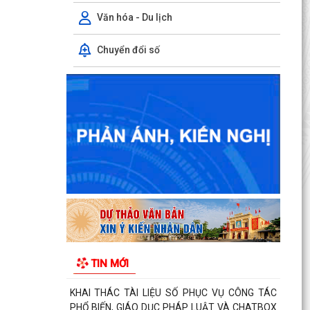
Giữ 'lửa' nhân lực cấp xã
Văn hóa - Du lịch
Chính quyền cấp xã đồng hành cùng doanh
nghiệp
Chuyển đổi số
Rút ngắn thủ tục, gia tăng sức hút đầu tư
Đẩy mạnh cải cách hành chính trong lĩnh vực
văn hóa, thể thao và du lịch
Sở Nội vụ đối thoại với doanh nghiệp, tháo gỡ
nhiều vướng mắc về lao động, việc làm và cải
cách...
Cơ cấu, số lượng, chế độ đối với hiệu trưởng,
hiệu phó khi sắp xếp cơ sở giáo dục
Bản tin điện tử cải cách hành chính số 29/2026,
TIN MỚI
từ ngày 27/7/2026 đến ngày 31/7/2026.
KHAI THÁC TÀI LIỆU SỐ PHỤC VỤ CÔNG TÁC
PHỔ BIẾN, GIÁO DỤC PHÁP LUẬT VÀ CHATBOX