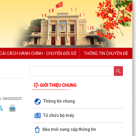
CẢI CÁCH HÀNH CHÍNH - CHUYỂN ĐỔI SỐ
THÔNG TIN CHUYÊN ĐỀ
Rút ngắn thời gian giải quyết 7 thủ tục hộ kinh
GIỚI THIỆU CHUNG
doanh
09/10/2025
Lãnh đạo Sở Nội vụ Hải Phòng đối thoại với 130
Thông tin chung
doanh nghiệp
Tổ chức bộ máy
Hải Phòng giảm thời gian giải quyết từ 50% trở
lên hơn 1.900 thủ tục hành chính
Đầu mối cung cấp thông tin