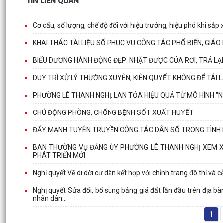
TIN LIÊN QUAN
Cơ cấu, số lượng, chế độ đối với hiệu trưởng, hiệu phó khi sắp 
KHAI THÁC TÀI LIỆU SỐ PHỤC VỤ CÔNG TÁC PHỔ BIẾN, GIÁ
BIỂU DƯƠNG HÀNH ĐỘNG ĐẸP: NHẶT ĐƯỢC CỦA RƠI, TRẢ LẠ
DUY TRÌ XỬ LÝ THƯỜNG XUYÊN, KIÊN QUYẾT KHÔNG ĐỂ TÁI 
PHƯỜNG LÊ THANH NGHỊ: LAN TỎA HIỆU QUẢ TỪ MÔ HÌNH "
CHỦ ĐỘNG PHÒNG, CHỐNG BỆNH SỐT XUẤT HUYẾT
ĐẨY MẠNH TUYÊN TRUYỀN CÔNG TÁC DÂN SỐ TRONG TÌNH 
BAN THƯỜNG VỤ ĐẢNG ỦY PHƯỜNG LÊ THANH NGHỊ XEM XÉT
PHÁT TRIỂN MỚI
Nghị quyết Về di dời cư dân kết hợp với chỉnh trang đô thị và 
Nghị quyết Sửa đổi, bổ sung bảng giá đất lần đầu trên địa 
nhân dân...
1