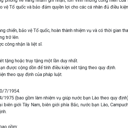
ung phong vẻ vang nhằm ghi nhận, tôn vinh những cống hiến của 
ảo vệ Tổ quốc và bảo đảm quyền lợi cho các cá nhân đủ điều kiệ
ng chiến, bảo vệ Tổ quốc, hoàn thành nhiệm vụ và có thời gian th
g trở lên.
 công nhận là liệt sĩ.
t tặng hoặc truy tặng một lần duy nhất.
oạn được cộng dồn để tính điều kiện xét tặng theo quy định.
iện theo quy định của pháp luật.
20/7/1954.
4/1975 (bao gồm làm nhiệm vụ giúp nước bạn Lào theo quy định)
ại biên giới Tây Nam, biên giới phía Bắc, nước bạn Lào, Campuch
ịnh.
 bao gồm: