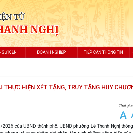
IỆN TỬ
HANH NGHỊ
- SỰ KIỆN
DOANH NGHIỆP
TIẾP CẬN THÔNG TIN
I THỰC HIỆN XÉT TẶNG, TRUY TẶNG HUY CHƯƠ
2026 của UBND thành phố, UBND phường Lê Thanh Nghị thông 