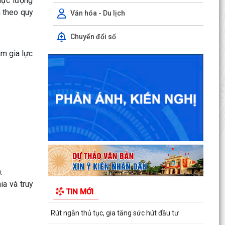
lực lượng
n theo quy
Văn hóa - Du lịch
Chuyển đổi số
am gia lực
Rút ngắn thời gian giải quyết 7 thủ tục hộ kinh
doanh
Lãnh đạo Sở Nội vụ Hải Phòng đối thoại với 130
doanh nghiệp
Hải Phòng giảm thời gian giải quyết từ 50% trở
lên hơn 1.900 thủ tục hành chính
Giữ 'lửa' nhân lực cấp xã
.
Chính quyền cấp xã đồng hành cùng doanh
ia và truy
TIN MỚI
nghiệp
Rút ngắn thủ tục, gia tăng sức hút đầu tư