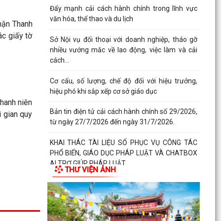
Đẩy mạnh cải cách hành chính trong lĩnh vực
văn hóa, thể thao và du lịch
nhận Thanh
ác giấy tờ
Sở Nội vụ đối thoại với doanh nghiệp, tháo gỡ
nhiều vướng mắc về lao động, việc làm và cải
cách...
Cơ cấu, số lượng, chế độ đối với hiệu trưởng,
hiệu phó khi sắp xếp cơ sở giáo dục
hanh niên
Bản tin điện tử cải cách hành chính số 29/2026,
i gian quy
từ ngày 27/7/2026 đến ngày 31/7/2026.
KHAI THÁC TÀI LIỆU SỐ PHỤC VỤ CÔNG TÁC
PHỔ BIẾN, GIÁO DỤC PHÁP LUẬT VÀ CHATBOX
AI TRỢ GIÚP PHÁP LUẬT
THƯ VIỆN ẢNH
BIỂU DƯƠNG HÀNH ĐỘNG ĐẸP: NHẶT ĐƯỢC
CỦA RƠI, TRẢ LẠI NGƯỜI ĐÁNH MẤT
DUY TRÌ XỬ LÝ THƯỜNG XUYÊN, KIÊN QUYẾT