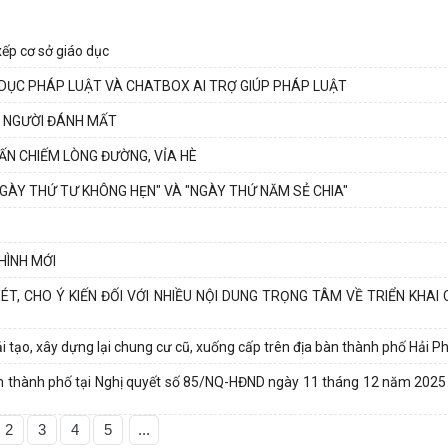
xếp cơ sở giáo dục
O DỤC PHÁP LUẬT VÀ CHATBOX AI TRỢ GIÚP PHÁP LUẬT
I NGƯỜI ĐÁNH MẤT
LẤN CHIẾM LÒNG ĐƯỜNG, VỈA HÈ
NGÀY THỨ TƯ KHÔNG HẸN" VÀ "NGÀY THỨ NĂM SẺ CHIA"
HÌNH MỚI
, CHO Ý KIẾN ĐỐI VỚI NHIỀU NỘI DUNG TRỌNG TÂM VỀ TRIỂN KHAI
cải tạo, xây dựng lại chung cư cũ, xuống cấp trên địa bàn thành phố Hải 
bàn thành phố tại Nghị quyết số 85/NQ-HĐND ngày 11 tháng 12 năm 2025
2
3
4
5
...