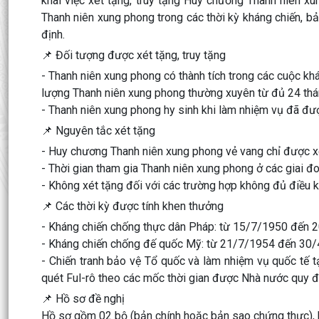
khai việc xét tặng, truy tặng Huy chương Thanh niên x
Thanh niên xung phong trong các thời kỳ kháng chiến, b
định.
📌 Đối tượng được xét tặng, truy tặng
- Thanh niên xung phong có thành tích trong các cuộc khá
lượng Thanh niên xung phong thường xuyên từ đủ 24 thán
- Thanh niên xung phong hy sinh khi làm nhiệm vụ đã được
📌 Nguyên tắc xét tặng
- Huy chương Thanh niên xung phong vẻ vang chỉ được xé
- Thời gian tham gia Thanh niên xung phong ở các giai đ
- Không xét tặng đối với các trường hợp không đủ điều k
📌 Các thời kỳ được tính khen thưởng
- Kháng chiến chống thực dân Pháp: từ 15/7/1950 đến 
- Kháng chiến chống đế quốc Mỹ: từ 21/7/1954 đến 30/
- Chiến tranh bảo vệ Tổ quốc và làm nhiệm vụ quốc tế t
quét Ful-rô theo các mốc thời gian được Nhà nước quy đ
📌 Hồ sơ đề nghị
Hồ sơ gồm 02 bộ (bản chính hoặc bản sao chứng thực),