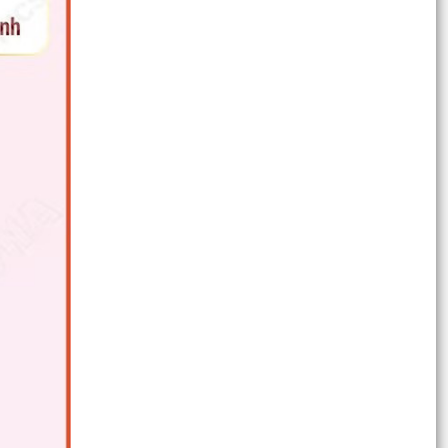
phòng và tiêu chí về số lượng thành viên Đội
dân...
Nghị quyết Quy định mức trợ cấp ngày công lao
động đối với người tham gia lực lượng xung
kích...
Nghị quyết Đặt tên đường, phố và công trình
công cộng trên địa bàn thành phố Hải Phòng
Nghị quyết Quy định mức thu phí, lệ phí thuộc
thẩm quyền của Hội đồng nhân dân thành phố
đối với...
Nghị quyết Quy định nội dung và mức chi thực
hiện Đề án “Xây dựng xã hội học tập giai đoạn...
Nghị quyết Quy định tiêu chí đối với người nước
ngoài là chuyên gia, nhà khoa học, người có tài...
Nghị quyết Ban hành quy định nguyên tắc, tiêu