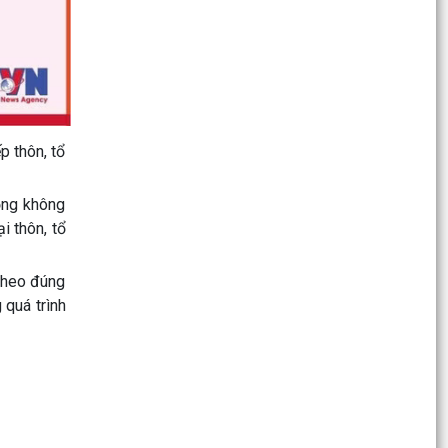
chí, định mức phân bổ vốn ngân sách thành
phố; cơ...
Nghị quyết Quy định chính sách hỗ trợ di dời
khẩn cấp đối với các hộ gia đình, cá nhân đang
sử dụng...
 thôn, tổ
Nghị quyết Bãi bỏ Nghị quyết số 06/2016/NQ-
HĐND ngày 29/3/2016 của Hội đồng nhân dân
thành phố Hải...
ộng không
i thôn, tổ
Nghị quyết quy định mức miễn, giảm tiền thuê
đất đối với cơ sở thực hiện xã hội hóa và dự án
theo đúng
phi...
 quá trình
Nghị quyết quy định một số chế độ, định mức chi
tài chính bảo đảm hoạt động của Hội đồng nhân
dân...
Nghị quyết quy định mức thu lệ phí trước bạ lần
đầu đối với ô tô chở người từ 9 chỗ ngồi trở