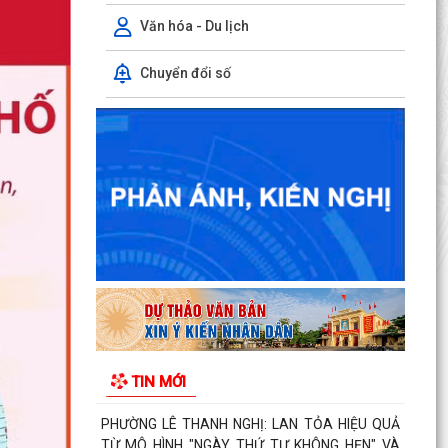
Văn hóa - Du lịch
Chuyển đổi số
Cơ cấu, số lượng, chế độ đối với hiệu trưởng,
hiệu phó khi sắp xếp cơ sở giáo dục
Bản tin điện tử cải cách hành chính số 29/2026,
từ ngày 27/7/2026 đến ngày 31/7/2026.
KHAI THÁC TÀI LIỆU SỐ PHỤC VỤ CÔNG TÁC
PHỔ BIẾN, GIÁO DỤC PHÁP LUẬT VÀ CHATBOX
AI TRỢ GIÚP PHÁP LUẬT
BIỂU DƯƠNG HÀNH ĐỘNG ĐẸP: NHẶT ĐƯỢC
CỦA RƠI, TRẢ LẠI NGƯỜI ĐÁNH MẤT
DUY TRÌ XỬ LÝ THƯỜNG XUYÊN, KIÊN QUYẾT
TIN MỚI
KHÔNG ĐỂ TÁI LẤN CHIẾM LÒNG ĐƯỜNG, VỈA HÈ
PHƯỜNG LÊ THANH NGHỊ: LAN TỎA HIỆU QUẢ
TỪ MÔ HÌNH "NGÀY THỨ TƯ KHÔNG HẸN" VÀ