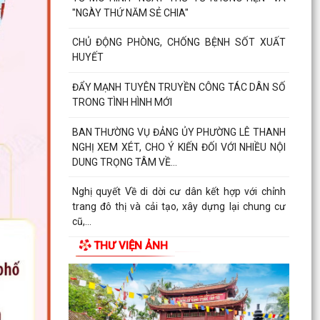
"NGÀY THỨ NĂM SẺ CHIA"
CHỦ ĐỘNG PHÒNG, CHỐNG BỆNH SỐT XUẤT
HUYẾT
ĐẨY MẠNH TUYÊN TRUYỀN CÔNG TÁC DÂN SỐ
TRONG TÌNH HÌNH MỚI
BAN THƯỜNG VỤ ĐẢNG ỦY PHƯỜNG LÊ THANH
NGHỊ XEM XÉT, CHO Ý KIẾN ĐỐI VỚI NHIỀU NỘI
DUNG TRỌNG TÂM VỀ...
Nghị quyết Về di dời cư dân kết hợp với chỉnh
trang đô thị và cải tạo, xây dựng lại chung cư
cũ,...
THƯ VIỆN ẢNH
Nghị quyết Sửa đổi, bổ sung bảng giá đất lần
đầu trên địa bàn thành phố tại Nghị quyết số...
Nghị quyết Về việc thông qua điều chỉnh, bổ
sung danh mục các dự án, công trình phải thu