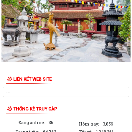
CHIẾM LÒNG ĐƯỜNG, VỈA HÈ
PHƯỜNG LÊ THANH NGHỊ: LAN TỎA HIỆU QUẢ TỪ MÔ HÌNH "NGÀY
THỨ TƯ KHÔNG HẸN" VÀ "NGÀY THỨ NĂM SẺ CHIA"
CHỦ ĐỘNG PHÒNG, CHỐNG BỆNH SỐT XUẤT HUYẾT
ĐẨY MẠNH TUYÊN TRUYỀN CÔNG TÁC DÂN SỐ TRONG TÌNH HÌNH MỚI
BAN THƯỜNG VỤ ĐẢNG ỦY PHƯỜNG LÊ THANH NGHỊ XEM XÉT, CHO Ý
KIẾN ĐỐI VỚI NHIỀU NỘI DUNG TRỌNG TÂM VỀ...
Nghị quyết Về di dời cư dân kết hợp với chỉnh trang đô thị và cải tạo,
LIÊN KẾT WEB SITE
xây dựng lại chung cư cũ,...
Nghị quyết Sửa đổi, bổ sung bảng giá đất lần đầu trên địa bàn thành
phố tại Nghị quyết số...
THỐNG KÊ TRUY CẬP
Nghị quyết Về việc thông qua điều chỉnh, bổ sung danh mục các dự án,
công trình phải thu hồi đất...
Đang online:
36
Hôm nay:
3,856
Nghị quyết Điều chỉnh, bổ sung kế hoạch đầu tư công thành phố năm
Trong tuần:
64,762
Tất cả:
1,348,261