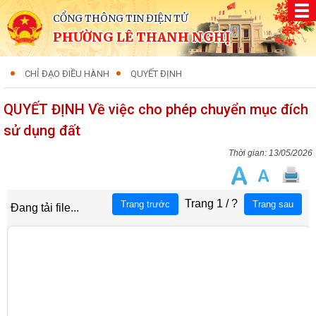
CỔNG THÔNG TIN ĐIỆN TỬ
PHƯỜNG LÊ THANH NGHỊ
CHỈ ĐẠO ĐIỀU HÀNH
QUYẾT ĐỊNH
QUYẾT ĐỊNH Về việc cho phép chuyển mục đích
sử dụng đất
13/05/2026