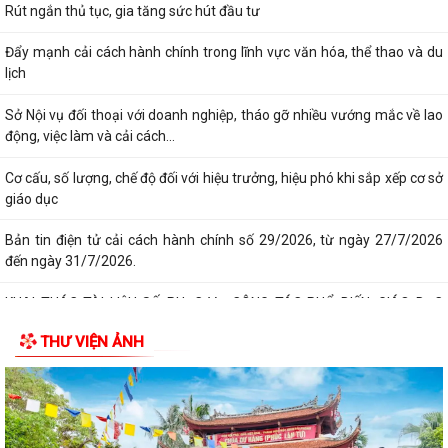
Rút ngắn thủ tục, gia tăng sức hút đầu tư
Đẩy mạnh cải cách hành chính trong lĩnh vực văn hóa, thể thao và du
lịch
Sở Nội vụ đối thoại với doanh nghiệp, tháo gỡ nhiều vướng mắc về lao
động, việc làm và cải cách...
Cơ cấu, số lượng, chế độ đối với hiệu trưởng, hiệu phó khi sắp xếp cơ sở
giáo dục
Bản tin điện tử cải cách hành chính số 29/2026, từ ngày 27/7/2026
đến ngày 31/7/2026.
KHAI THÁC TÀI LIỆU SỐ PHỤC VỤ CÔNG TÁC PHỔ BIẾN, GIÁO DỤC
PHÁP LUẬT VÀ CHATBOX AI TRỢ GIÚP PHÁP LUẬT
THƯ VIỆN ẢNH
BIỂU DƯƠNG HÀNH ĐỘNG ĐẸP: NHẶT ĐƯỢC CỦA RƠI, TRẢ LẠI NGƯỜI
ĐÁNH MẤT
DUY TRÌ XỬ LÝ THƯỜNG XUYÊN, KIÊN QUYẾT KHÔNG ĐỂ TÁI LẤN