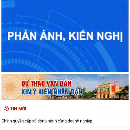
Tuyển chọn thực sinh nam đi thực tập kỹ thuật tại Nhật Bản (Tháng
8/2026)
Rút ngắn thời gian giải quyết 7 thủ tục hộ kinh doanh
Lãnh đạo Sở Nội vụ Hải Phòng đối thoại với 130 doanh nghiệp
Hải Phòng giảm thời gian giải quyết từ 50% trở lên hơn 1.900 thủ tục
hành chính
TIN MỚI
Giữ 'lửa' nhân lực cấp xã
Chính quyền cấp xã đồng hành cùng doanh nghiệp