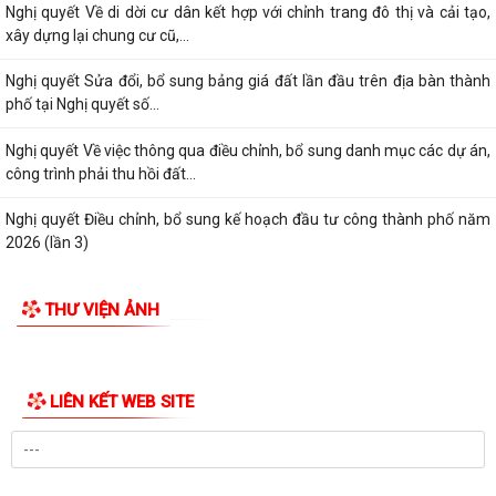
BAN THƯỜNG VỤ ĐẢNG ỦY PHƯỜNG LÊ THANH NGHỊ XEM XÉT, CHO Ý
KIẾN ĐỐI VỚI NHIỀU NỘI DUNG TRỌNG TÂM VỀ...
Nghị quyết Về di dời cư dân kết hợp với chỉnh trang đô thị và cải tạo,
xây dựng lại chung cư cũ,...
Nghị quyết Sửa đổi, bổ sung bảng giá đất lần đầu trên địa bàn thành
phố tại Nghị quyết số...
Nghị quyết Về việc thông qua điều chỉnh, bổ sung danh mục các dự án,
công trình phải thu hồi đất...
Nghị quyết Điều chỉnh, bổ sung kế hoạch đầu tư công thành phố năm
2026 (lần 3)
Nghị quyết Về kết quả thực hiện kế hoạch phát triển kinh tế - xã hội 6
THƯ VIỆN ẢNH
tháng đầu năm; nhiệm vụ,...
Nghị quyết Về chất vấn tại kỳ họp thứ 3 (kỳ họp thường lệ giữa năm
2026) Hội đồng nhân dân thành...