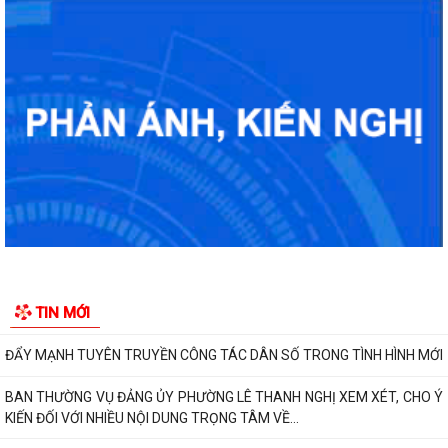
KHAI THÁC TÀI LIỆU SỐ PHỤC VỤ CÔNG TÁC PHỔ BIẾN, GIÁO DỤC
PHÁP LUẬT VÀ CHATBOX AI TRỢ GIÚP PHÁP LUẬT
BIỂU DƯƠNG HÀNH ĐỘNG ĐẸP: NHẶT ĐƯỢC CỦA RƠI, TRẢ LẠI NGƯỜI
ĐÁNH MẤT
DUY TRÌ XỬ LÝ THƯỜNG XUYÊN, KIÊN QUYẾT KHÔNG ĐỂ TÁI LẤN
CHIẾM LÒNG ĐƯỜNG, VỈA HÈ
PHƯỜNG LÊ THANH NGHỊ: LAN TỎA HIỆU QUẢ TỪ MÔ HÌNH "NGÀY
THỨ TƯ KHÔNG HẸN" VÀ "NGÀY THỨ NĂM SẺ CHIA"
TIN MỚI
CHỦ ĐỘNG PHÒNG, CHỐNG BỆNH SỐT XUẤT HUYẾT
ĐẨY MẠNH TUYÊN TRUYỀN CÔNG TÁC DÂN SỐ TRONG TÌNH HÌNH MỚI