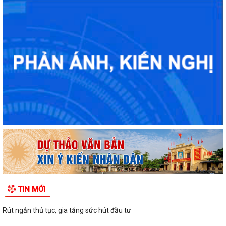
Hải Phòng giảm thời gian giải quyết từ 50% trở lên hơn 1.900 thủ tục
hành chính
Giữ 'lửa' nhân lực cấp xã
Chính quyền cấp xã đồng hành cùng doanh nghiệp
Rút ngắn thủ tục, gia tăng sức hút đầu tư
Đẩy mạnh cải cách hành chính trong lĩnh vực văn hóa, thể thao và du
lịch
Sở Nội vụ đối thoại với doanh nghiệp, tháo gỡ nhiều vướng mắc về lao
động, việc làm và cải cách...
Cơ cấu, số lượng, chế độ đối với hiệu trưởng, hiệu phó khi sắp xếp cơ sở
giáo dục
TIN MỚI
Bản tin điện tử cải cách hành chính số 29/2026, từ ngày 27/7/2026
đến ngày 31/7/2026.