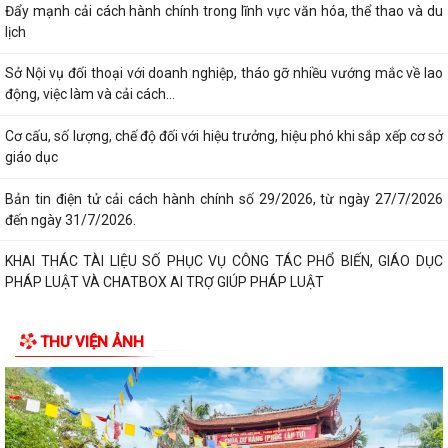
KHAI THÁC TÀI LIỆU SỐ PHỤC VỤ CÔNG TÁC PHỔ BIẾN, GIÁO DỤC
PHÁP LUẬT VÀ CHATBOX AI TRỢ GIÚP PHÁP LUẬT
BIỂU DƯƠNG HÀNH ĐỘNG ĐẸP: NHẶT ĐƯỢC CỦA RƠI, TRẢ LẠI NGƯỜI
ĐÁNH MẤT
DUY TRÌ XỬ LÝ THƯỜNG XUYÊN, KIÊN QUYẾT KHÔNG ĐỂ TÁI LẤN
CHIẾM LÒNG ĐƯỜNG, VỈA HÈ
PHƯỜNG LÊ THANH NGHỊ: LAN TỎA HIỆU QUẢ TỪ MÔ HÌNH "NGÀY
THỨ TƯ KHÔNG HẸN" VÀ "NGÀY THỨ NĂM SẺ CHIA"
CHỦ ĐỘNG PHÒNG, CHỐNG BỆNH SỐT XUẤT HUYẾT
ĐẨY MẠNH TUYÊN TRUYỀN CÔNG TÁC DÂN SỐ TRONG TÌNH HÌNH MỚI
THƯ VIỆN ẢNH
BAN THƯỜNG VỤ ĐẢNG ỦY PHƯỜNG LÊ THANH NGHỊ XEM XÉT, CHO Ý
KIẾN ĐỐI VỚI NHIỀU NỘI DUNG TRỌNG TÂM VỀ...
Nghị quyết Về di dời cư dân kết hợp với chỉnh trang đô thị và cải tạo,
xây dựng lại chung cư cũ,...