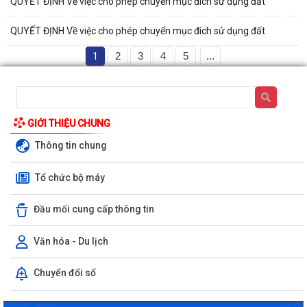
QUYẾT ĐỊNH Về việc cho phép chuyển mục đích sử dụng đất
QUYẾT ĐỊNH Về việc cho phép chuyển mục đích sử dụng đất
1
2
3
4
5
...
GIỚI THIỆU CHUNG
Thông tin chung
Tổ chức bộ máy
Đầu mối cung cấp thông tin
Văn hóa - Du lịch
Rút ngắn thời gian giải quyết 7 thủ tục hộ kinh doanh
Chuyển đổi số
Lãnh đạo Sở Nội vụ Hải Phòng đối thoại với 130 doanh nghiệp