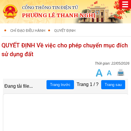
CỔNG THÔNG TIN ĐIỆN TỬ
PHƯỜNG LÊ THANH NGHỊ
CHỈ ĐẠO ĐIỀU HÀNH
QUYẾT ĐỊNH
QUYẾT ĐỊNH Về việc cho phép chuyển mục đích
sử dụng đất
22/05/2026