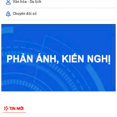
Văn hóa - Du lịch
Chuyển đổi số
ĐOÀN CÔNG TÁC THÀNH PHỐ THĂM, TẶNG QUÀ NẠN NHÂN CHẤT
ĐỘC DA CAM TẠI PHƯỜNG LÊ THANH NGHỊ
CHÚC MỪNG CLB KARATE PHƯỜNG LÊ THANH NGHỊ XẾP THỨ NHẤT
TOÀN ĐOÀN TẠI GIẢI KARATE MỞ RỘNG - TRANH...
CHÚC MỪNG ĐỘI TUYỂN BÓNG ĐÁ U12 PHƯỜNG LÊ THANH NGHỊ
TOÀN THẮNG 2 TRẬN, TIẾN VÀO VÒNG TỨ KẾT GIẢI...
KHAI MẠC GIẢI KARATE PHƯỜNG LÊ THANH NGHỊ MỞ RỘNG – TRANH
CUP HẢI LONG SPORT LẦN II