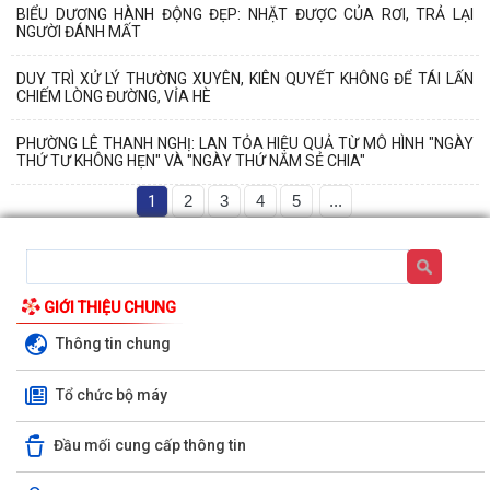
BIỂU DƯƠNG HÀNH ĐỘNG ĐẸP: NHẶT ĐƯỢC CỦA RƠI, TRẢ LẠI
NGƯỜI ĐÁNH MẤT
DUY TRÌ XỬ LÝ THƯỜNG XUYÊN, KIÊN QUYẾT KHÔNG ĐỂ TÁI LẤN
CHIẾM LÒNG ĐƯỜNG, VỈA HÈ
PHƯỜNG LÊ THANH NGHỊ: LAN TỎA HIỆU QUẢ TỪ MÔ HÌNH "NGÀY
THỨ TƯ KHÔNG HẸN" VÀ "NGÀY THỨ NĂM SẺ CHIA"
1
2
3
4
5
...
GIỚI THIỆU CHUNG
Thông tin chung
Tổ chức bộ máy
Đầu mối cung cấp thông tin