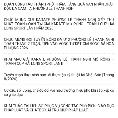
ĐOÀN CÔNG TÁC THÀNH PHỐ THĂM, TẶNG QUÀ NẠN NHÂN CHẤT
ĐỘC DA CAM TẠI PHƯỜNG LÊ THANH NGHỊ
CHÚC MỪNG CLB KARATE PHƯỜNG LÊ THANH NGHỊ XẾP THỨ
NHẤT TOÀN ĐOÀN TẠI GIẢI KARATE MỞ RỘNG - TRANH CÚP HẢI
LONG SPORT LẦN II NĂM 2026
CHÚC MỪNG ĐỘI TUYỂN BÓNG ĐÁ U12 PHƯỜNG LÊ THANH NGHỊ
TOÀN THẮNG 2 TRẬN, TIẾN VÀO VÒNG TỨ KẾT GIẢI BÓNG ĐÁ HOA
PHƯỢNG 2026
KHAI MẠC GIẢI KARATE PHƯỜNG LÊ THANH NGHỊ MỞ RỘNG –
TRANH CUP HẢI LONG SPORT LẦN II
Tuyển chọn thực sinh nam đi thực tập kỹ thuật tại Nhật Bản (Tháng
8/2026)
Cơ cấu, số lượng, chế độ đối với hiệu trưởng, hiệu phó khi sắp xếp cơ
sở giáo dục
KHAI THÁC TÀI LIỆU SỐ PHỤC VỤ CÔNG TÁC PHỔ BIẾN, GIÁO DỤC
PHÁP LUẬT VÀ CHATBOX AI TRỢ GIÚP PHÁP LUẬT