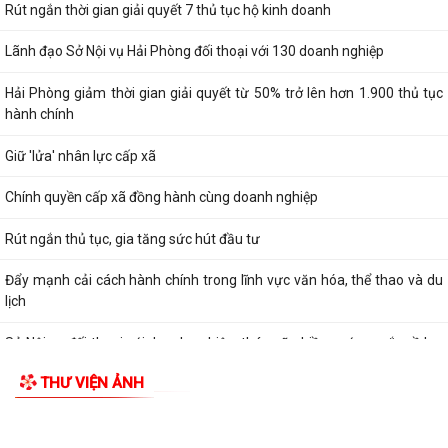
Tuyển chọn thực sinh nam đi thực tập kỹ thuật tại Nhật Bản (Tháng
TIN MỚI
8/2026)
Rút ngắn thời gian giải quyết 7 thủ tục hộ kinh doanh
Lãnh đạo Sở Nội vụ Hải Phòng đối thoại với 130 doanh nghiệp
Hải Phòng giảm thời gian giải quyết từ 50% trở lên hơn 1.900 thủ tục
hành chính
Giữ 'lửa' nhân lực cấp xã
Chính quyền cấp xã đồng hành cùng doanh nghiệp
Rút ngắn thủ tục, gia tăng sức hút đầu tư
Đẩy mạnh cải cách hành chính trong lĩnh vực văn hóa, thể thao và du
lịch
Sở Nội vụ đối thoại với doanh nghiệp, tháo gỡ nhiều vướng mắc về lao
động, việc làm và cải cách...
THƯ VIỆN ẢNH