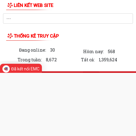
Cơ cấu, số lượng, chế độ đối với hiệu trưởng, hiệu phó khi sắp xếp cơ sở
giáo dục
Bản tin điện tử cải cách hành chính số 29/2026, từ ngày 27/7/2026
đến ngày 31/7/2026.
KHAI THÁC TÀI LIỆU SỐ PHỤC VỤ CÔNG TÁC PHỔ BIẾN, GIÁO DỤC
PHÁP LUẬT VÀ CHATBOX AI TRỢ GIÚP PHÁP LUẬT
BIỂU DƯƠNG HÀNH ĐỘNG ĐẸP: NHẶT ĐƯỢC CỦA RƠI, TRẢ LẠI NGƯỜI
Đã kết nối EMC
ĐÁNH MẤT
DUY TRÌ XỬ LÝ THƯỜNG XUYÊN, KIÊN QUYẾT KHÔNG ĐỂ TÁI LẤN
CHIẾM LÒNG ĐƯỜNG, VỈA HÈ
PHƯỜNG LÊ THANH NGHỊ: LAN TỎA HIỆU QUẢ TỪ MÔ HÌNH "NGÀY
THỨ TƯ KHÔNG HẸN" VÀ "NGÀY THỨ NĂM SẺ CHIA"
LIÊN KẾT WEB SITE
CHỦ ĐỘNG PHÒNG, CHỐNG BỆNH SỐT XUẤT HUYẾT
ĐẨY MẠNH TUYÊN TRUYỀN CÔNG TÁC DÂN SỐ TRONG TÌNH HÌNH MỚI