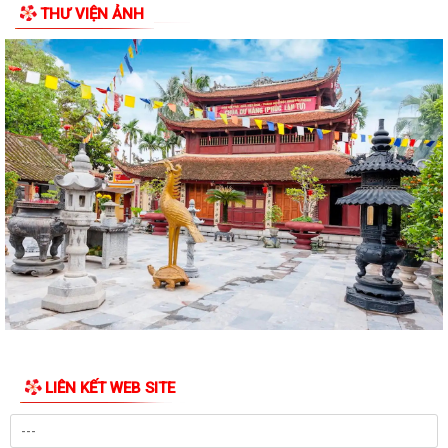
THƯ VIỆN ẢNH
Nghị quyết Đặt tên đường, phố và công trình công cộng trên địa bàn
thành phố Hải Phòng
Nghị quyết Quy định mức thu phí, lệ phí thuộc thẩm quyền của Hội
đồng nhân dân thành phố đối với...
Nghị quyết Quy định nội dung và mức chi thực hiện Đề án “Xây dựng xã
hội học tập giai đoạn...
Nghị quyết Quy định tiêu chí đối với người nước ngoài là chuyên gia,
nhà khoa học, người có tài...
Nghị quyết Ban hành quy định nguyên tắc, tiêu chí, định mức phân bổ
vốn ngân sách thành phố; cơ...
Nghị quyết Quy định chính sách hỗ trợ di dời khẩn cấp đối với các hộ
gia đình, cá nhân đang sử dụng...
LIÊN KẾT WEB SITE
Nghị quyết Bãi bỏ Nghị quyết số 06/2016/NQ-HĐND ngày 29/3/2016
của Hội đồng nhân dân thành phố Hải...