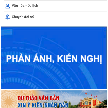
Văn hóa - Du lịch
Chuyển đổi số
BAN THƯỜNG VỤ ĐẢNG ỦY PHƯỜNG LÊ THANH NGHỊ XEM XÉT, CHO Ý
KIẾN ĐỐI VỚI NHIỀU NỘI DUNG TRỌNG TÂM VỀ...
Nghị quyết Về di dời cư dân kết hợp với chỉnh trang đô thị và cải tạo,
xây dựng lại chung cư cũ,...
Nghị quyết Sửa đổi, bổ sung bảng giá đất lần đầu trên địa bàn thành
phố tại Nghị quyết số...
Nghị quyết Về việc thông qua điều chỉnh, bổ sung danh mục các dự án,
công trình phải thu hồi đất...