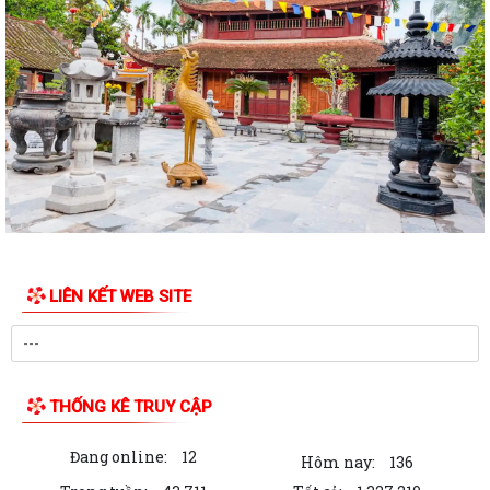
Nghị quyết Quy định chính sách hỗ trợ đối với người hoạt động không
chuyên trách ở thôn, tổ dân phố...
Nghị quyết Quy định chính sách hỗ trợ đối với công chức, viên chức làm
việc tại Bộ phận Một cửa các...
Nghị quyết Quy định tiêu chí thành lập Đội dân phòng và tiêu chí về số
lượng thành viên Đội dân...
Nghị quyết Quy định mức trợ cấp ngày công lao động đối với người
tham gia lực lượng xung kích...
Nghị quyết Đặt tên đường, phố và công trình công cộng trên địa bàn
LIÊN KẾT WEB SITE
thành phố Hải Phòng
Nghị quyết Quy định mức thu phí, lệ phí thuộc thẩm quyền của Hội
đồng nhân dân thành phố đối với...
THỐNG KÊ TRUY CẬP
Nghị quyết Quy định nội dung và mức chi thực hiện Đề án “Xây dựng xã
hội học tập giai đoạn...
Đang online:
12
Hôm nay:
136
Nghị quyết Quy định tiêu chí đối với người nước ngoài là chuyên gia,