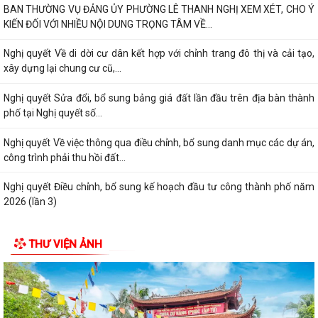
BAN THƯỜNG VỤ ĐẢNG ỦY PHƯỜNG LÊ THANH NGHỊ XEM XÉT, CHO Ý
KIẾN ĐỐI VỚI NHIỀU NỘI DUNG TRỌNG TÂM VỀ...
Nghị quyết Về di dời cư dân kết hợp với chỉnh trang đô thị và cải tạo,
xây dựng lại chung cư cũ,...
Nghị quyết Sửa đổi, bổ sung bảng giá đất lần đầu trên địa bàn thành
phố tại Nghị quyết số...
Nghị quyết Về việc thông qua điều chỉnh, bổ sung danh mục các dự án,
công trình phải thu hồi đất...
Nghị quyết Điều chỉnh, bổ sung kế hoạch đầu tư công thành phố năm
2026 (lần 3)
Nghị quyết Về kết quả thực hiện kế hoạch phát triển kinh tế - xã hội 6
THƯ VIỆN ẢNH
tháng đầu năm; nhiệm vụ,...
Nghị quyết Về chất vấn tại kỳ họp thứ 3 (kỳ họp thường lệ giữa năm
2026) Hội đồng nhân dân thành...