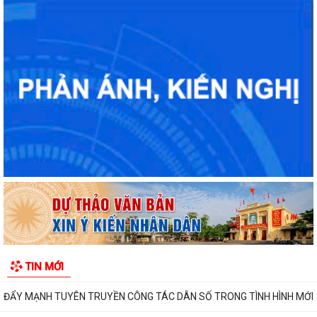
KHAI THÁC TÀI LIỆU SỐ PHỤC VỤ CÔNG TÁC PHỔ BIẾN, GIÁO DỤC
PHÁP LUẬT VÀ CHATBOX AI TRỢ GIÚP PHÁP LUẬT
BIỂU DƯƠNG HÀNH ĐỘNG ĐẸP: NHẶT ĐƯỢC CỦA RƠI, TRẢ LẠI NGƯỜI
ĐÁNH MẤT
DUY TRÌ XỬ LÝ THƯỜNG XUYÊN, KIÊN QUYẾT KHÔNG ĐỂ TÁI LẤN
CHIẾM LÒNG ĐƯỜNG, VỈA HÈ
PHƯỜNG LÊ THANH NGHỊ: LAN TỎA HIỆU QUẢ TỪ MÔ HÌNH "NGÀY
THỨ TƯ KHÔNG HẸN" VÀ "NGÀY THỨ NĂM SẺ CHIA"
TIN MỚI
CHỦ ĐỘNG PHÒNG, CHỐNG BỆNH SỐT XUẤT HUYẾT
ĐẨY MẠNH TUYÊN TRUYỀN CÔNG TÁC DÂN SỐ TRONG TÌNH HÌNH MỚI