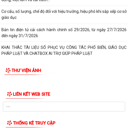
ĐÁNH MẤT
DUY TRÌ XỬ LÝ THƯỜNG XUYÊN, KIÊN QUYẾT KHÔNG ĐỂ TÁI LẤN
CHIẾM LÒNG ĐƯỜNG, VỈA HÈ
PHƯỜNG LÊ THANH NGHỊ: LAN TỎA HIỆU QUẢ TỪ MÔ HÌNH "NGÀY
THỨ TƯ KHÔNG HẸN" VÀ "NGÀY THỨ NĂM SẺ CHIA"
CHỦ ĐỘNG PHÒNG, CHỐNG BỆNH SỐT XUẤT HUYẾT
ĐẨY MẠNH TUYÊN TRUYỀN CÔNG TÁC DÂN SỐ TRONG TÌNH HÌNH MỚI
BAN THƯỜNG VỤ ĐẢNG ỦY PHƯỜNG LÊ THANH NGHỊ XEM XÉT, CHO Ý
KIẾN ĐỐI VỚI NHIỀU NỘI DUNG TRỌNG TÂM VỀ...
THƯ VIỆN ẢNH
Nghị quyết Về di dời cư dân kết hợp với chỉnh trang đô thị và cải tạo,
xây dựng lại chung cư cũ,...
Nghị quyết Sửa đổi, bổ sung bảng giá đất lần đầu trên địa bàn thành
phố tại Nghị quyết số...