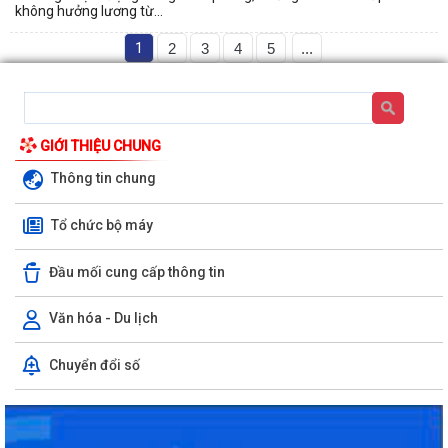
không hưởng lương từ...
1
2
3
4
5
...
GIỚI THIỆU CHUNG
Thông tin chung
Tổ chức bộ máy
Đầu mối cung cấp thông tin
Rút ngắn thời gian giải quyết 7 thủ tục hộ kinh doanh
Văn hóa - Du lịch
Lãnh đạo Sở Nội vụ Hải Phòng đối thoại với 130 doanh nghiệp
Chuyển đổi số
Hải Phòng giảm thời gian giải quyết từ 50% trở lên hơn 1.900 thủ tục
hành chính