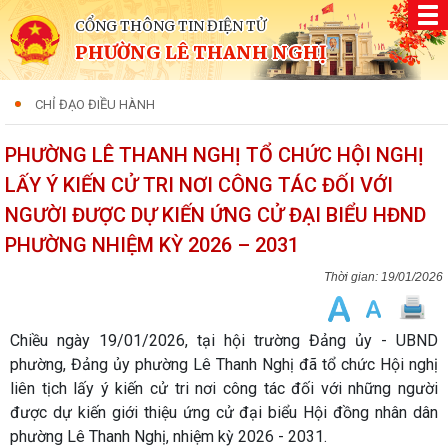
CỔNG THÔNG TIN ĐIỆN TỬ
PHƯỜNG LÊ THANH NGHỊ
CHỈ ĐẠO ĐIỀU HÀNH
PHƯỜNG LÊ THANH NGHỊ TỔ CHỨC HỘI NGHỊ
LẤY Ý KIẾN CỬ TRI NƠI CÔNG TÁC ĐỐI VỚI
NGƯỜI ĐƯỢC DỰ KIẾN ỨNG CỬ ĐẠI BIỂU HĐND
PHƯỜNG NHIỆM KỲ 2026 – 2031
19/01/2026
Chiều ngày 19/01/2026, tại hội trường Đảng ủy - UBND
phường, Đảng ủy phường Lê Thanh Nghị đã tổ chức Hội nghị
liên tịch lấy ý kiến cử tri nơi công tác đối với những người
được dự kiến giới thiệu ứng cử đại biểu Hội đồng nhân dân
phường Lê Thanh Nghị, nhiệm kỳ 2026 - 2031.