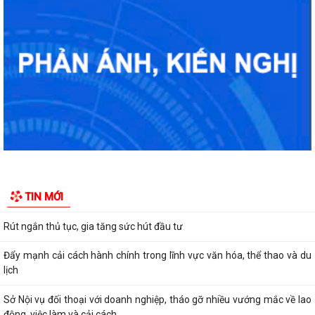
Giữ 'lửa' nhân lực cấp xã
Chính quyền cấp xã đồng hành cùng doanh nghiệp
Rút ngắn thủ tục, gia tăng sức hút đầu tư
Đẩy mạnh cải cách hành chính trong lĩnh vực văn hóa, thể thao và du
lịch
Sở Nội vụ đối thoại với doanh nghiệp, tháo gỡ nhiều vướng mắc về lao
động, việc làm và cải cách...
Cơ cấu, số lượng, chế độ đối với hiệu trưởng, hiệu phó khi sắp xếp cơ sở
giáo dục
Bản tin điện tử cải cách hành chính số 29/2026, từ ngày 27/7/2026
TIN MỚI
đến ngày 31/7/2026.
KHAI THÁC TÀI LIỆU SỐ PHỤC VỤ CÔNG TÁC PHỔ BIẾN, GIÁO DỤC
PHÁP LUẬT VÀ CHATBOX AI TRỢ GIÚP PHÁP LUẬT
BIỂU DƯƠNG HÀNH ĐỘNG ĐẸP: NHẶT ĐƯỢC CỦA RƠI, TRẢ LẠI NGƯỜI