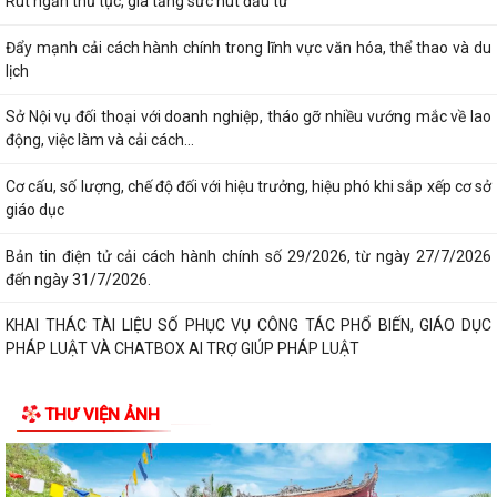
Rút ngắn thủ tục, gia tăng sức hút đầu tư
Đẩy mạnh cải cách hành chính trong lĩnh vực văn hóa, thể thao và du
lịch
Sở Nội vụ đối thoại với doanh nghiệp, tháo gỡ nhiều vướng mắc về lao
động, việc làm và cải cách...
Cơ cấu, số lượng, chế độ đối với hiệu trưởng, hiệu phó khi sắp xếp cơ sở
giáo dục
Bản tin điện tử cải cách hành chính số 29/2026, từ ngày 27/7/2026
đến ngày 31/7/2026.
KHAI THÁC TÀI LIỆU SỐ PHỤC VỤ CÔNG TÁC PHỔ BIẾN, GIÁO DỤC
PHÁP LUẬT VÀ CHATBOX AI TRỢ GIÚP PHÁP LUẬT
BIỂU DƯƠNG HÀNH ĐỘNG ĐẸP: NHẶT ĐƯỢC CỦA RƠI, TRẢ LẠI NGƯỜI
THƯ VIỆN ẢNH
ĐÁNH MẤT
DUY TRÌ XỬ LÝ THƯỜNG XUYÊN, KIÊN QUYẾT KHÔNG ĐỂ TÁI LẤN
CHIẾM LÒNG ĐƯỜNG, VỈA HÈ