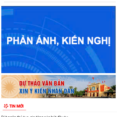
Rút ngắn thời gian giải quyết 7 thủ tục hộ kinh doanh
Lãnh đạo Sở Nội vụ Hải Phòng đối thoại với 130 doanh nghiệp
Hải Phòng giảm thời gian giải quyết từ 50% trở lên hơn 1.900 thủ tục
hành chính
Giữ 'lửa' nhân lực cấp xã
TIN MỚI
Chính quyền cấp xã đồng hành cùng doanh nghiệp