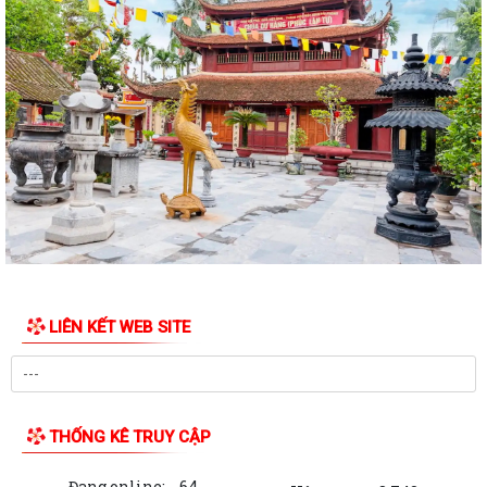
PHƯỜNG LÊ THANH NGHỊ: LAN TỎA HIỆU QUẢ TỪ MÔ HÌNH "NGÀY
THỨ TƯ KHÔNG HẸN" VÀ "NGÀY THỨ NĂM SẺ CHIA"
CHỦ ĐỘNG PHÒNG, CHỐNG BỆNH SỐT XUẤT HUYẾT
ĐẨY MẠNH TUYÊN TRUYỀN CÔNG TÁC DÂN SỐ TRONG TÌNH HÌNH MỚI
BAN THƯỜNG VỤ ĐẢNG ỦY PHƯỜNG LÊ THANH NGHỊ XEM XÉT, CHO Ý
KIẾN ĐỐI VỚI NHIỀU NỘI DUNG TRỌNG TÂM VỀ...
Nghị quyết Về di dời cư dân kết hợp với chỉnh trang đô thị và cải tạo,
xây dựng lại chung cư cũ,...
LIÊN KẾT WEB SITE
Nghị quyết Sửa đổi, bổ sung bảng giá đất lần đầu trên địa bàn thành
phố tại Nghị quyết số...
Nghị quyết Về việc thông qua điều chỉnh, bổ sung danh mục các dự án,
công trình phải thu hồi đất...
THỐNG KÊ TRUY CẬP
Nghị quyết Điều chỉnh, bổ sung kế hoạch đầu tư công thành phố năm
Đang online:
64