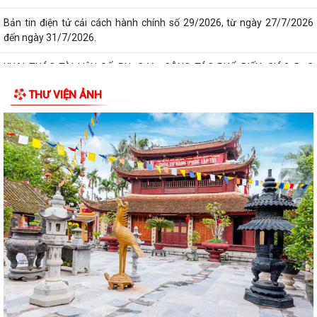
Bản tin điện tử cải cách hành chính số 29/2026, từ ngày 27/7/2026
đến ngày 31/7/2026.
KHAI THÁC TÀI LIỆU SỐ PHỤC VỤ CÔNG TÁC PHỔ BIẾN, GIÁO DỤC
PHÁP LUẬT VÀ CHATBOX AI TRỢ GIÚP PHÁP LUẬT
THƯ VIỆN ẢNH
BIỂU DƯƠNG HÀNH ĐỘNG ĐẸP: NHẶT ĐƯỢC CỦA RƠI, TRẢ LẠI NGƯỜI
ĐÁNH MẤT
DUY TRÌ XỬ LÝ THƯỜNG XUYÊN, KIÊN QUYẾT KHÔNG ĐỂ TÁI LẤN
CHIẾM LÒNG ĐƯỜNG, VỈA HÈ
PHƯỜNG LÊ THANH NGHỊ: LAN TỎA HIỆU QUẢ TỪ MÔ HÌNH "NGÀY
THỨ TƯ KHÔNG HẸN" VÀ "NGÀY THỨ NĂM SẺ CHIA"
CHỦ ĐỘNG PHÒNG, CHỐNG BỆNH SỐT XUẤT HUYẾT
ĐẨY MẠNH TUYÊN TRUYỀN CÔNG TÁC DÂN SỐ TRONG TÌNH HÌNH MỚI
BAN THƯỜNG VỤ ĐẢNG ỦY PHƯỜNG LÊ THANH NGHỊ XEM XÉT, CHO Ý