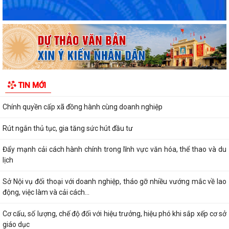
Rút ngắn thời gian giải quyết 7 thủ tục hộ kinh doanh
Lãnh đạo Sở Nội vụ Hải Phòng đối thoại với 130 doanh nghiệp
Hải Phòng giảm thời gian giải quyết từ 50% trở lên hơn 1.900 thủ tục
hành chính
TIN MỚI
Giữ 'lửa' nhân lực cấp xã
Chính quyền cấp xã đồng hành cùng doanh nghiệp
Rút ngắn thủ tục, gia tăng sức hút đầu tư
Đẩy mạnh cải cách hành chính trong lĩnh vực văn hóa, thể thao và du
lịch
Sở Nội vụ đối thoại với doanh nghiệp, tháo gỡ nhiều vướng mắc về lao
động, việc làm và cải cách...
Cơ cấu, số lượng, chế độ đối với hiệu trưởng, hiệu phó khi sắp xếp cơ sở
giáo dục